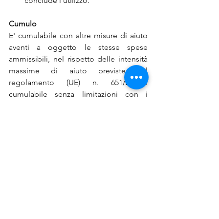
conclude l’utilizzo.
Cumulo
E' cumulabile con altre misure di aiuto 
aventi a oggetto le stesse spese 
ammissibili, nel rispetto delle intensità 
massime di aiuto previste dal 
regolamento (UE) n. 651/2014.è 
cumulabile senza limitazioni con i 
contributi ricevuti dall’impresa per i 
Piani formativi finanziati dai Fondi 
interprofessionali che escludono dai 
costi ammissibili i costi del personale 
discente partecipante alle attività 
di formazione. In tal caso, infatti, si 
tratterebbe di due aiuti aventi la 
medesima finalità e riguardanti lo 
stesso progetto, ma aventi a oggetto 
costi ammissibili diversi. Nel caso in cui 