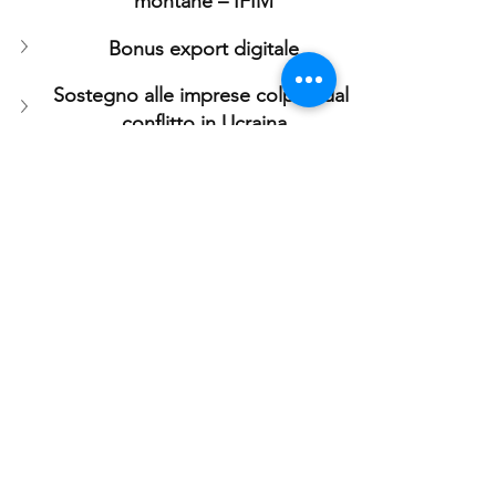
montane – IFIM
Bonus export digitale
Sostegno alle imprese colpite dal 
conflitto in Ucraina
Bando Imprese Borghi
Parco Agrisolare 
Fondo turismo sostenibile
Contratti di sviluppo “Filiere 
produttive”
SIMEST: Internazionalizzazione
Brevetti+, Marchi+, Disegni+ 2023