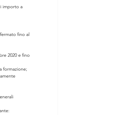
ri importo a 
fermato fino al 
bre 2020 e fino 
la formazione;
ttamente 
enerali 
ante: