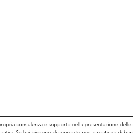
propria consulenza e supporto nella presentazione dell
rocratici. Se hai bisogno di supporto per le pratiche di ban