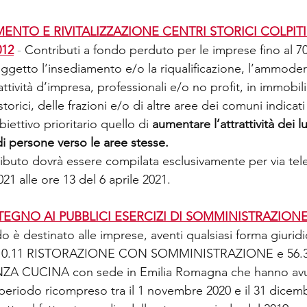
NTO E RIVITALIZZAZIONE CENTRI STORICI COLPITI
012
-
 Contributi a fondo perduto per le imprese fino al 7
 oggetto l’insediamento e/o la riqualificazione, l’ammod
tività d’impresa, professionali e/o no profit, in immobili 
storici, delle frazioni e/o di altre aree dei comuni indicat
ettivo prioritario quello di 
aumentare l’attrattività dei l
di persone verso le aree stesse.
buto dovrà essere compilata esclusivamente per via tele
21 alle ore 13 del 6 aprile 2021.
EGNO AI PUBBLICI ESERCIZI DI SOMMINISTRAZIONE
ndo è destinato alle imprese, aventi qualsiasi forma giurid
.10.11 RISTORAZIONE CON SOMMINISTRAZIONE e 56.3 
NZA CUCINA con sede in Emilia Romagna che hanno avut
 periodo ricompreso tra il 1 novembre 2020 e il 31 dicemb