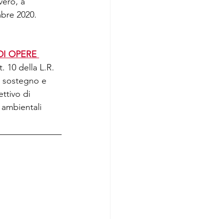
vero, a 
mbre 2020. 
I OPERE 
 10 della L.R. 
di sostegno e 
ttivo di 
e ambientali 