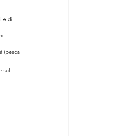
i e di
hi
tà (pesca
e sul