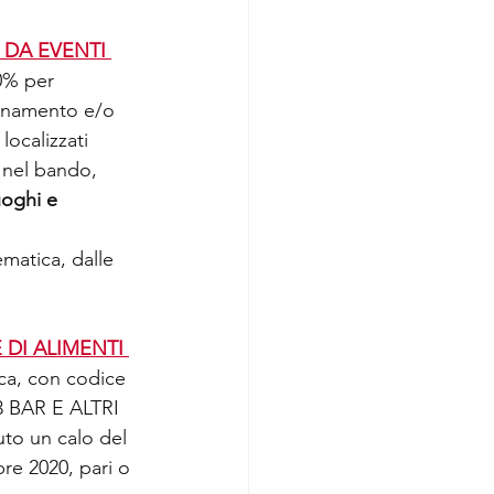
 DA EVENTI 
0% per 
ernamento e/o 
localizzati 
i nel bando, 
uoghi e 
matica, dalle 
 DI ALIMENTI 
ica, con codice 
BAR E ALTRI 
o un calo del 
re 2020, pari o 