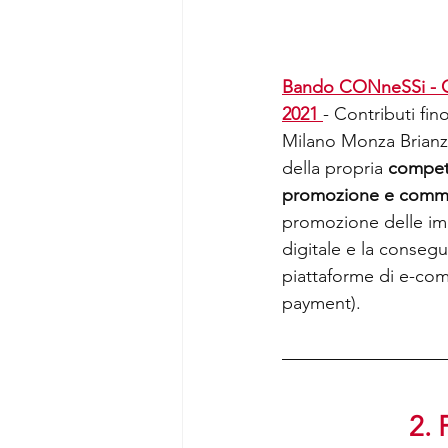
Bando CONneSSi - CONt
2021 
- Contributi fi
Milano Monza Brianza
della propria 
competi
promozione e commer
promozione delle impre
digitale e la consegu
piattaforme di e-com
payment).
2.