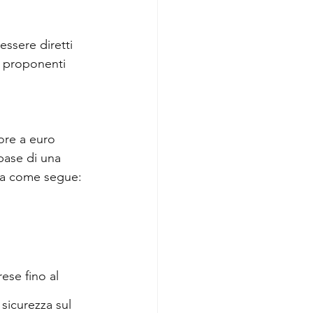
essere diretti 
i proponenti 
ore a euro 
base di una 
ata come segue:
ese fino al 
sicurezza sul 