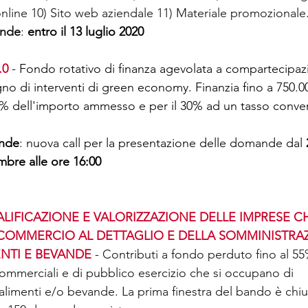
online 10) Sito web aziendale 11) Materiale promozionale.
ande
:
entro il 13 luglio 2020
.0
- Fondo rotativo di finanza agevolata a compartecipazi
no di interventi di green economy. Finanzia fino a 750.0
70% dell'importo ammesso e per il 30% ad un tasso conve
ande
: nuova call per la presentazione delle domande dal
 
mbre alle ore 16:00 
LIFICAZIONE E VALORIZZAZIONE DELLE IMPRESE 
COMMERCIO AL DETTAGLIO E DELLA SOMMINISTRAZ
ENTI E BEVANDE
 - Contributi a fondo perduto fino al 55
à commerciali e di pubblico esercizio che si occupano di 
alimenti e/o bevande. La prima finestra del bando è chius