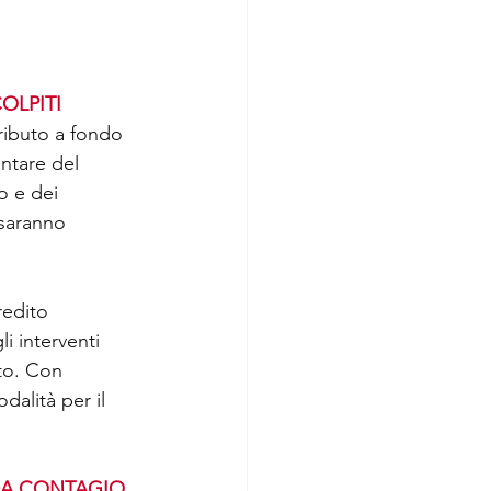
OLPITI 
ributo a fondo 
ntare del 
o e dei 
 saranno 
redito 
i interventi 
nto. Con 
alità per il 
DA CONTAGIO 