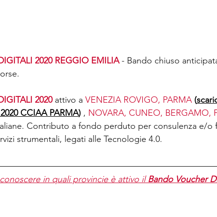
GITALI 2020 REGGIO EMILIA
 - Bando chiuso anticipa
sorse.
GITALI 2020 
attivo a 
VENEZIA ROVIGO
, 
PARMA
(
scari
le 2020 CCIAA PARMA
)
 , 
NOVARA
, 
CUNEO
, 
BERGAMO
, 
 italiane. Contributo a fondo perduto per consulenza e/o
vizi strumentali, legati alle Tecnologie 4.0.
conoscere in quali provincie è attivo il 
Bando Voucher Dig