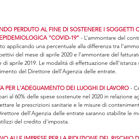
DO PERDUTO AL FINE DI SOSTENERE I SOGGETTI C
EPIDEMIOLOGICA "COVID-19"
 - L’ammontare del cont
o applicando una percentuale alla differenza tra l’ammo
spettivi del mese di aprile 2020 e l’ammontare del fatturat
e di aprile 2019. Le modalità di effettuazione dell’istanza
imento del Direttore dell’Agenzia delle entrate.
A PER L'ADEGUAMENTO DEI LUOGHI DI LAVORO
 - C
ari al 60% delle spese sostenute nel 2020 in relazione agl
pettare le prescrizioni sanitarie e le misure di contenime
ettore dell’Agenzia delle entrate saranno stabilite le mod
ilizzi del credito d'imposta.
NO ALLE IMPRESE PER LA RIDUZIONE DEL RISCHIO 