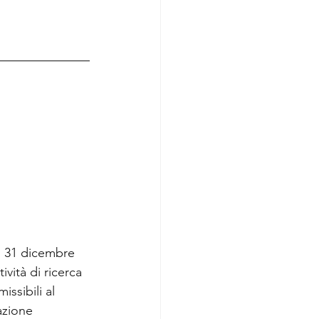
l 31 dicembre 
ività di ricerca 
ssibili al 
azione 