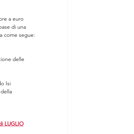
ore a euro 
base di una 
ata come segue:
zione delle 
o Isi 
della 
i 
LUGLIO