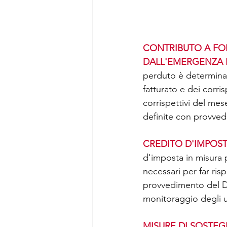
CONTRIBUTO A FON
DALL'EMERGENZA 
perduto è determinat
fatturato e dei corri
corrispettivi del mes
definite con provved
CREDITO D'IMPOST
d'imposta in misura p
necessari per far ris
provvedimento del Dir
monitoraggio degli ut
MISURE DI SOSTEG