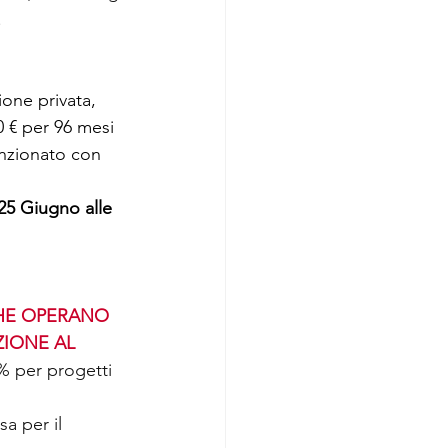
 
one privata, 
0 € per 96 mesi 
nzionato con 
25 Giugno alle 
CHE OPERANO 
IONE AL 
% per progetti 
a per il 