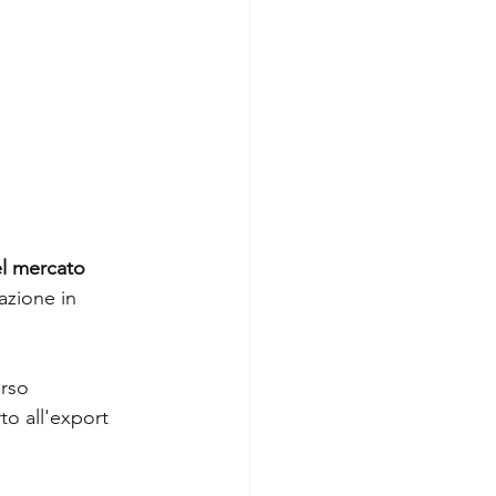
l mercato 
azione in 
erso 
to all'export 