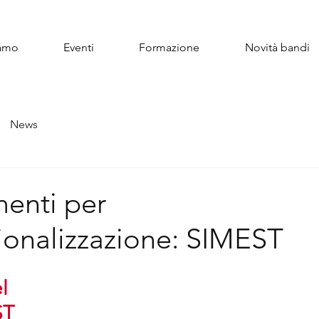
iamo
Eventi
Formazione
Novità bandi
News
menti per
zionalizzazione: SIMEST
l 
T 