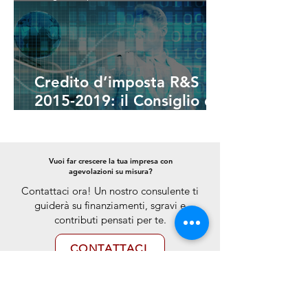
Credito d’imposta R&S
2015-2019: il Consiglio di
Stato esclude
l’applicazione retroattiva
del Manuale di Frascati
Vuoi far crescere la tua impresa con
agevolazioni su misura?
Contattaci ora! Un nostro consulente ti
guiderà su finanziamenti, sgravi e
contributi pensati per te.
CONTATTACI