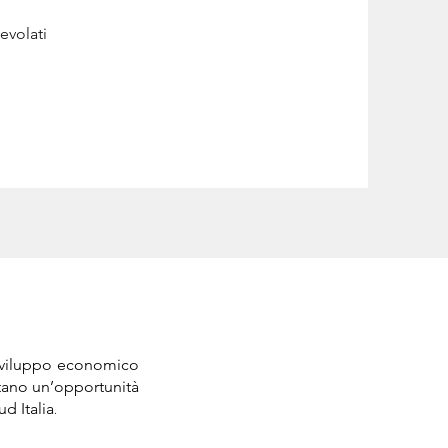
evolati
 sviluppo economico
ntano un’opportunità
d Italia
.