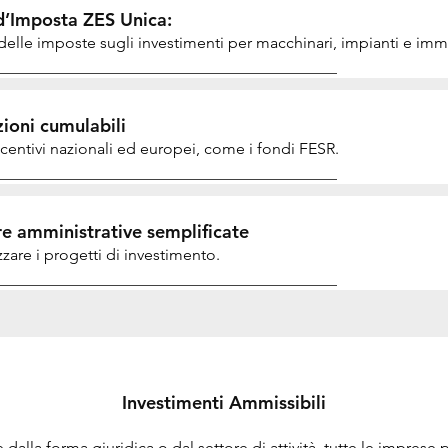
d’Imposta ZES Unica:
delle imposte sugli investimenti per macchinari, impianti e immo
ioni cumulabili
incentivi nazionali ed europei, come i fondi FESR.
e amministrative semplificate
zzare i progetti di investimento.
Investimenti Ammissibili
alla forma giuridica o dal settore di attività, tutte le imprese