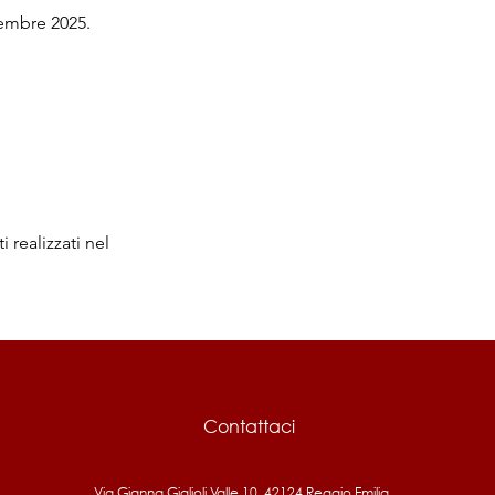
vembre 2025.
 realizzati nel
Contattaci
Via Gianna Giglioli Valle 10, 42124 Reggio Emilia