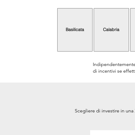
Basilicata
Calabria
Indipendentemente d
di incentivi se effe
Scegliere di investire in un