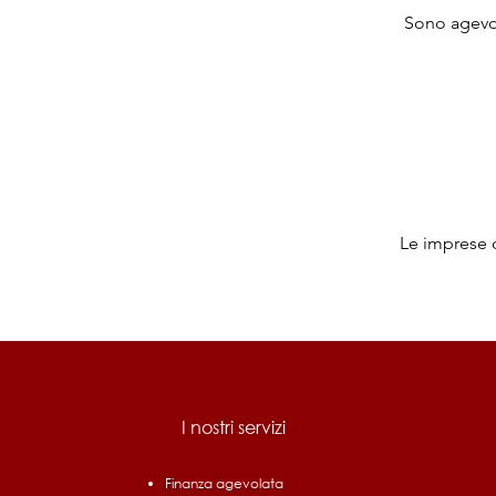
Sono agevola
Le imprese d
I nostri servizi
Finanza agevolata