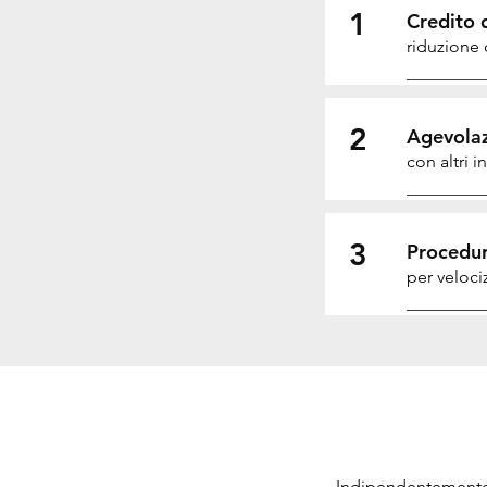
1
Credito 
riduzione 
2
Agevolaz
con altri 
3
Procedur
per veloci
Indipendentemente d