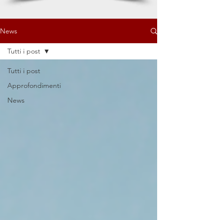
News
Tutti i post
Tutti i post
Approfondimenti
News