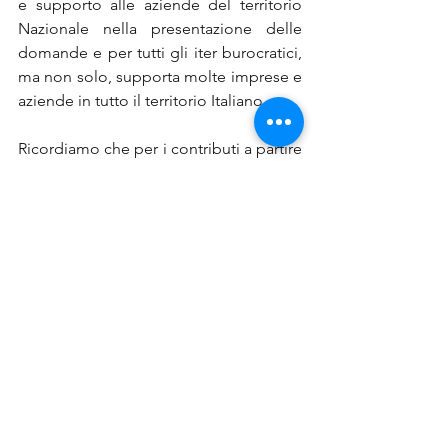
e supporto alle aziende del territorio 
Nazionale nella presentazione delle 
domande e per tutti gli iter burocratici, 
ma non solo, supporta molte imprese e 
aziende in tutto il territorio Italiano.
Ricordiamo che per i contributi a partire 
da euro 10.000
, i beneficiari hanno 
l’obbligo di pubblicare le informazioni 
concernenti e concessioni di 
finanziamenti pubblici erogati 
nell’esercizio finanziario precedente 
come stabilito nei commi da 125 a 129 
dell'articolo 1 della legge 4 agosto 
2017, n. 124, così come modificata dal 
D.L. n. 34/2019, convertito con Legge 
n.58/201914.
Se hai bisogno di supporto per le 