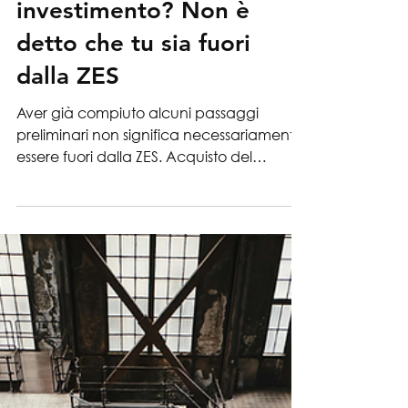
27 mag
News
Hai già iniziato un
investimento? Non è
detto che tu sia fuori
dalla ZES
Aver già compiuto alcuni passaggi
preliminari non significa necessariamente
essere fuori dalla ZES. Acquisto del
terreno, studi di fattibilità, richieste di
permessi o preventivi non vincolanti non