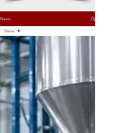
News
News
Tutti i
post
Approfondimenti
News