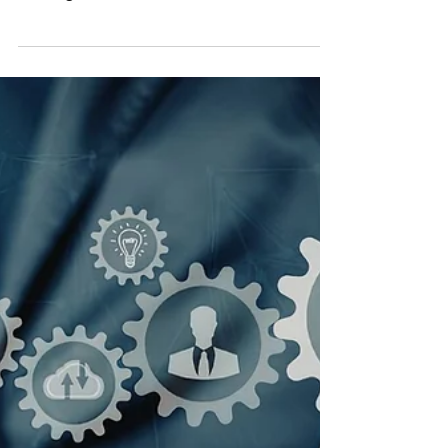
News
Avvio dell’investimento
ZES: l’errore che può far
perdere il credito
d’imposta
Nel credito d’imposta ZES Unica non
conta solo quando il bene viene
consegnato o fatturato: è fondamentale
verificare se l’impresa ha già assunto un
impegno giuridicamente vincolante.
Ordini, contratti e lettere d’intenti possono
incidere sull’ammissibilità
dell’investimento, mentre preventivi o
studi preliminari non configurano
automaticamente l’avvio.