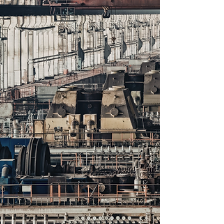
La Regione Umbria apre il Bando Fonti
Rinnovabili 2026 da 17 milioni per
fotovoltaico, accumuli e CER.
Finanziamento agevolato con remissione
del 50% del debito, a sportello. Preparati
in anticipo con QSE Studio.