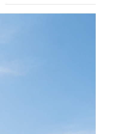
120 Mln, fino al 100% delle spese a fondo
perduto, 118 Comuni ammessi tra Lazio e
Marche. Guida completa al Fondo di
Contrasto alla Deindustrializzazione 2026.