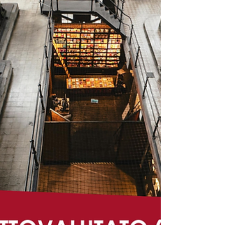
configurano automaticamente l’avvio
dell’investimento. Il punto decisivo è
verificare se l’impresa ha già assunto
impegni giuridicamente vincolanti o
irreversibili, come ordini firmati, contratti
sottoscritti, caparre o penali.