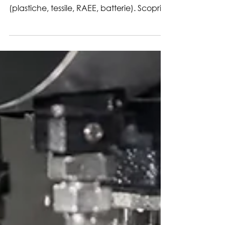
Bando Ri.Circo.Lo.: fino a 1.500.000 € per
macchinari ed economia circolare
(plastiche, tessile, RAEE, batterie). Scopri
regimi di aiuto, spese ammissibili e
scadenze.