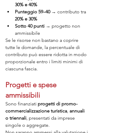
30% e 40%
Punteggio 59–40
 → contributo tra 
20% e 30%
Sotto 40 punti
 → progetto non 
ammissibile
Se le risorse non bastano a coprire 
tutte le domande, la percentuale di 
contributo può essere ridotta in modo 
proporzionale entro i limiti minimi di 
ciascuna fascia.
Progetti e spese 
ammissibili
Sono finanziati 
progetti di promo-
commercializzazione turistica
, 
annuali 
o triennali
, presentati da imprese 
singole o aggregate.
Non saranno ammessi alla valutazione i 