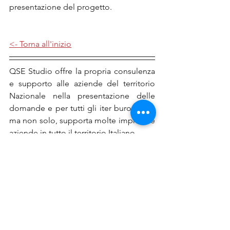
presentazione del progetto.
<- Torna all'inizio
QSE Studio offre la propria consulenza 
e supporto alle aziende del territorio 
Nazionale nella presentazione delle 
domande e per tutti gli iter burocratici, 
ma non solo, supporta molte imprese e 
aziende in tutto il territorio Italiano.
Ricordiamo che per i contributi a partire 
da euro 10.000
, i beneficiari hanno 
l’obbligo di pubblicare le informazioni 
concernenti e concessioni di 
finanziamenti pubblici erogati 
nell’esercizio finanziario precedente 