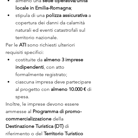
almeno una 
sede operativa/unità 
locale in Emilia-Romagna
;
stipula di una 
polizza assicurativa
 a 
copertura dei danni da calamità 
naturali ed eventi catastrofali sul 
territorio nazionale.
Per le 
ATI
 sono richiesti ulteriori 
requisiti specifici:
costituite da 
almeno 3 imprese 
indipendenti
, con atto 
formalmente registrato;
ciascuna impresa deve partecipare 
al progetto con 
almeno 10.000 €
 di 
spesa.
Inoltre, le imprese devono essere 
ammesse al 
Programma di promo-
commercializzazione
 della 
Destinazione Turistica (DT)
 di 
riferimento o del 
Territorio Turistico 