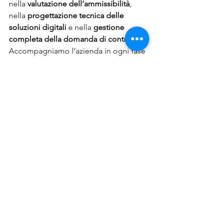
nella 
valutazione dell’ammissibilità
, 
nella 
progettazione tecnica delle 
soluzioni digitali
 e nella 
gestione 
completa della domanda di contributo
.
Accompagniamo l’azienda in ogni fase 
del percorso, garantendo conformità al 
bando e massima efficacia nella 
presentazione del progetto.
<- Torna all'inizio
QSE Studio offre la propria consulenza 
e supporto alle aziende del territorio 
Nazionale nella presentazione delle 
domande e per tutti gli iter burocratici, 
ma non solo, supporta molte imprese e 
aziende in tutto il territorio Italiano.