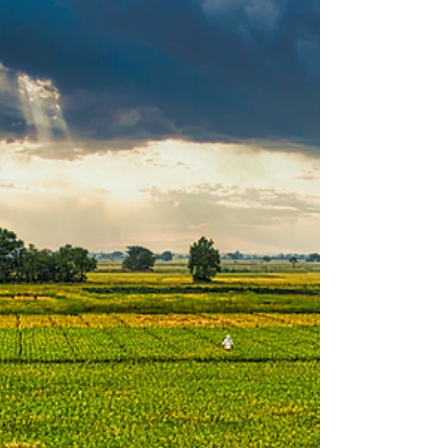
lancia il Bando Innovazione Digitale 2025
per supportare le PMI nella transizione
digitale. Contributi a fondo perduto fino
al 50% delle spese ammissibili, per
consulenza, formazione e tecnologie 4.0.
Domande online dal 25 settembre al 21
ottobre 2025.