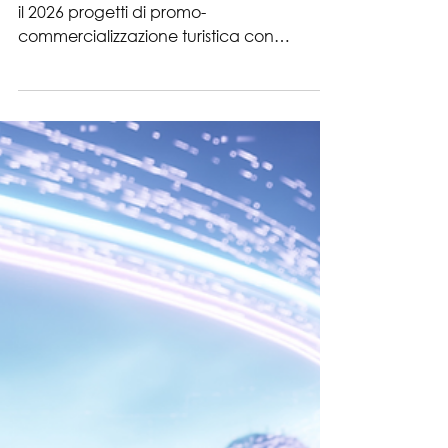
Commercializzazione
turistica per l'anno 2026
La Regione Emilia-Romagna sostiene per
il 2026 progetti di promo-
commercializzazione turistica con
contributi a fondo perduto per imprese
singole, consorzi, cooperative e ATI. Sono
finanziabili campagne di marketing e
pubblicità, materiale promozionale,
partecipazione a fiere ed eventi, press ed
educational tour, sviluppo di siti web,
social media ed e-commerce, consulenze
e spese di personale entro i limiti previsti
dal bando.