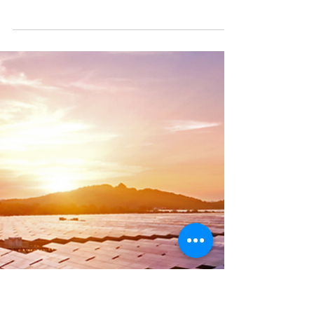
News
MODENA: Bando
Voucher Digitali I4.0
Scopri le opportunità del Bando Voucher
Digitali I4.0 – Anno 2025 della Camera di
Commercio di Modena: contributi a
fondo perduto fino a 5.000 euro per
sostenere la digitalizzazione delle imprese.
Possono partecipare micro, piccole e
medie imprese di tutti i settori economici.
Domande dall'11 al 20 giugno 2025.