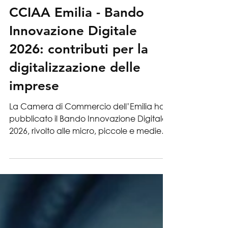
2 lug
CCIAA Emilia - Bando
Innovazione Digitale
2026: contributi per la
digitalizzazione delle
imprese
La Camera di Commercio dell’Emilia ha
pubblicato il Bando Innovazione Digitale
2026, rivolto alle micro, piccole e medie
imprese di Parma, Piacenza e Reggio
Emilia che intendono investire in
tecnologie digitali, software,
cybersecurity, cloud, intelligenza
artificiale, IoT e strumenti per
l’integrazione dei processi aziendali. Il