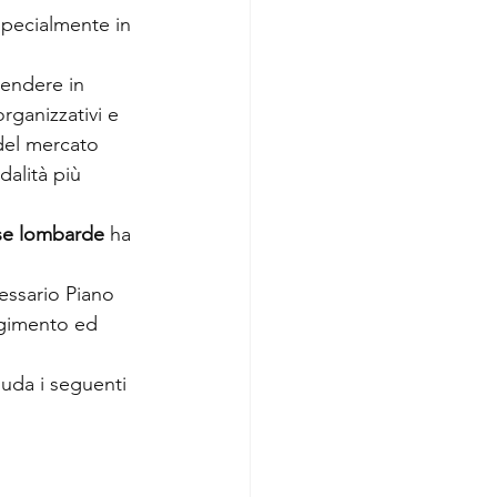
specialmente in 
rendere in 
rganizzativi e 
del mercato 
dalità più 
ese lombarde 
ha 
essario Piano 
lgimento ed 
luda i seguenti 