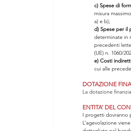
c) Spese di for
misura massimo d
a) e b);
d) Spese per il
determinate in m
precedenti lett
(UE) n. 1060/20
e) Costi indiretti
cui alle preceden
DOTAZIONE FINA
La dotazione finanziar
ENTITA’ DEL CO
I progetti dovranno 
L’agevolazione vien
dettagliato nel bando