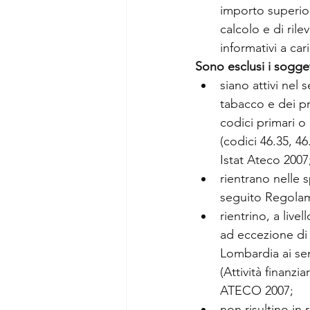
importo superiore
calcolo e di ril
informativi a car
Sono esclusi i sogget
siano attivi nel
tabacco e dei pro
codici primari o
(codici 46.35, 46
Istat Ateco 2007
rientrano nelle s
seguito Regolam
rientrino, a live
ad eccezione di 
Lombardia ai sens
(Attività finanzi
ATECO 2007; 
non risultino in 