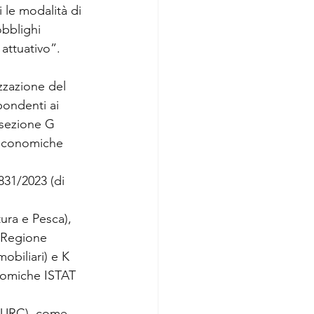
 le modalità di 
obblighi 
 attuativo”.
zzazione del 
pondenti ai 
 sezione G 
à economiche 
831/2023 (di 
tura e Pesca), 
 Regione 
mobiliari) e K 
conomiche ISTAT 
 (DURC), come 