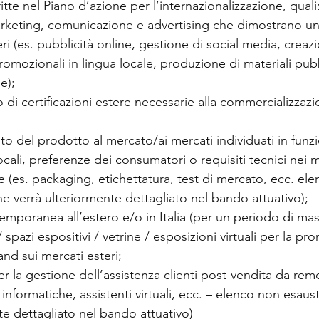
itte nel Piano d’azione per l’internazionalizzazione, quali
arketing, comunicazione e advertising che dimostrano un
ri (es. pubblicità online, gestione di social media, creazi
omozionali in lingua locale, produzione di materiali pubbli
e);
di certificazioni estere necessarie alla commercializzazi
 del prodotto al mercato/ai mercati individuati in funzi
cali, preferenze dei consumatori o requisiti tecnici nei m
e (es. packaging, etichettatura, test di mercato, ecc. el
he verrà ulteriormente dettagliato nel bando attuativo);
temporanea all’estero e/o in Italia (per un periodo di ma
pazi espositivi / vetrine / esposizioni virtuali per la pr
nd sui mercati esteri;
r la gestione dell’assistenza clienti post-vendita da remo
informatiche, assistenti virtuali, ecc. – elenco non esaus
te dettagliato nel bando attuativo)