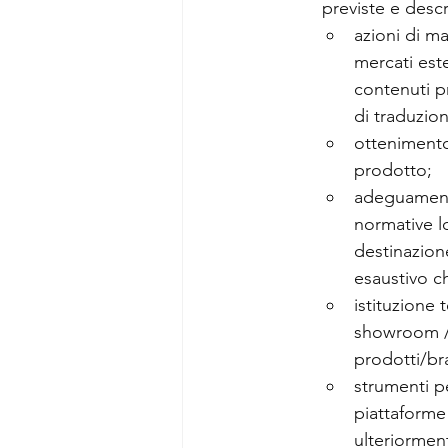
previste e descr
azioni di m
mercati este
contenuti pr
di traduzion
ottenimento 
prodotto;
adeguamento
normative lo
destinazion
esaustivo c
istituzione 
showroom / s
prodotti/bra
strumenti pe
piattaforme 
ulteriormen