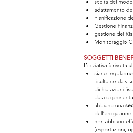
scelta del model
adattamento del
Pianificazione de
Gestione Finanzi
gestione dei Ris
Monitoraggio Co
SOGGETTI BENEF
L’iniziativa è rivolta al
siano regolarmen
risultante da vi
dichiarazioni fis
data di present
abbiano una 
sed
dell’erogazione 
non abbiano effe
(esportazioni, o