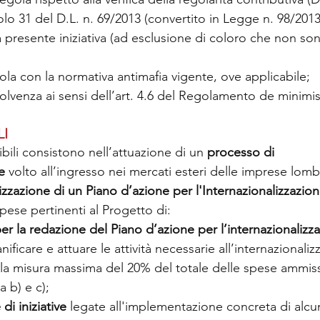
colo 31 del D.L. n. 69/2013 (convertito in Legge n. 98/201
la presente iniziativa (ad esclusione di coloro che non son
ola con la normativa antimafia vigente, ove applicabile; 
solvenza ai sensi dell’art. 4.6 del Regolamento de minimis
LI
ibili consistono nell’attuazione di un 
processo di 
e
 volto all’ingresso nei mercati esteri delle imprese lom
izzazione di un Piano d’azione per l'Internazionalizzazion
pese pertinenti al Progetto di:
r la redazione del Piano d’azione per l’internazionalizz
anificare e attuare le attività necessarie all’internazionaliz
la misura massima del 20% del totale delle spese ammissib
a b) e c);
di iniziative 
legate all'implementazione concreta di alcune