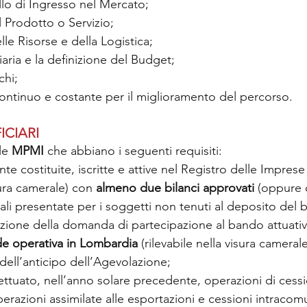
lo di Ingresso nel Mercato;
 Prodotto o Servizio;
lle Risorse e della Logistica;
aria e la definizione del Budget;
chi;
ntinuo e costante per il miglioramento del percorso.
ICIARI
le
 MPMI 
che abbiano i seguenti requisiti:
te costituite, iscritte e attive nel Registro delle Impres
sura camerale) con 
almeno due bilanci approvati
 (oppure 
cali presentate per i soggetti non tenuti al deposito del bi
azione della domanda di partecipazione al bando attuativ
e operativa in Lombardia 
(rilevabile nella visura camera
dell’anticipo dell’Agevolazione;
ttuato, nell’anno solare precedente, operazioni di cessio
perazioni assimilate alle esportazioni e cessioni intracomu