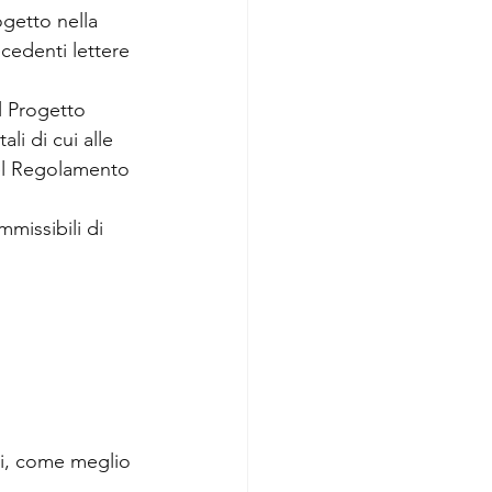
ogetto nella 
cedenti lettere 
el Progetto 
li di cui alle 
del Regolamento 
mmissibili di 
li, come meglio 