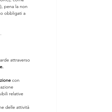
3), pena la non 
o obbligati a 
.
barde attraverso 
e.
azione 
con 
zazione 
ili relative 
 delle attività 