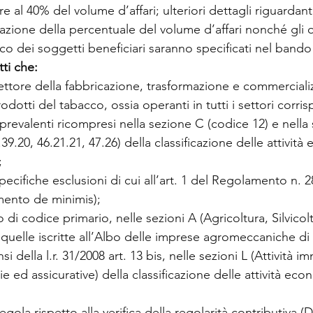
 al 40% del volume d’affari; ulteriori dettagli riguardanti
evazione della percentuale del volume d’affari nonché gli 
ico dei soggetti beneficiari saranno specificati nel bando
ti che:
 settore della fabbricazione, trasformazione e commerciali
dotti del tabacco, ossia operanti in tutti i settori corris
 prevalenti ricompresi nella sezione C (codice 12) e nella
.39.20, 46.21.21, 47.26) della classificazione delle attivit
;
pecifiche esclusioni di cui all’art. 1 del Regolamento n. 2
ento de minimis); 
llo di codice primario, nelle sezioni A (Agricoltura, Silvicol
quelle iscritte all’Albo delle imprese agromeccaniche di
i della l.r. 31/2008 art. 13 bis, nelle sezioni L (Attività im
arie ed assicurative) della classificazione delle attività e
regola rispetto alla verifica della regolarità contributiva