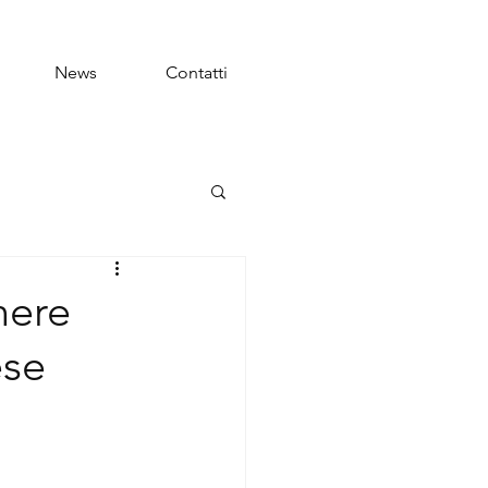
News
Contatti
nere
ese