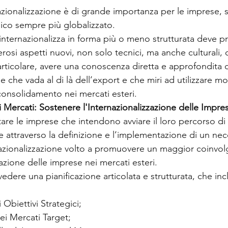
nazionalizzazione è di grande importanza per le imprese, 
co sempre più globalizzato.
internazionalizza in forma più o meno strutturata deve p
si aspetti nuovi, non solo tecnici, ma anche culturali, o
particolare, avere una conoscenza diretta e approfondita 
e che vada al di là dell’export e che miri ad utilizzare mo
 consolidamento nei mercati esteri.
Mercati: Sostenere l'Internazionalizzazione delle Impr
are le imprese che intendono avviare il loro percorso di 
e attraverso la definizione e l’implementazione di un nec
nazionalizzazione volto a promuovere un maggior coinvo
zione delle imprese nei mercati esteri. 
edere una pianificazione articolata e strutturata, che inc
 Obiettivi Strategici;
dei Mercati Target;