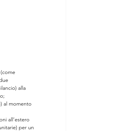
e (come 
due 
lancio) alla 
o;
le) al momento 
ni all’estero 
nitarie) per un 