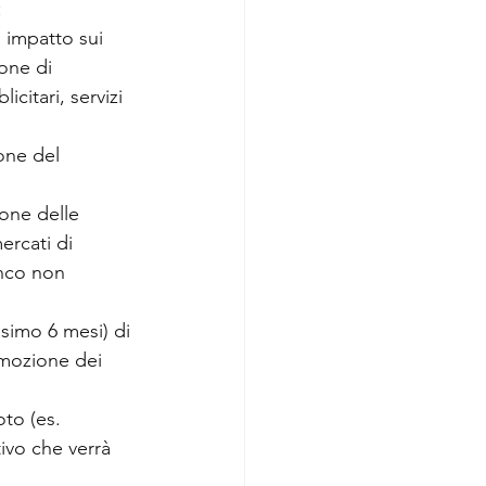
:
 impatto sui 
one di 
citari, servizi 
one del 
one delle 
ercati di 
enco non 
ssimo 6 mesi) di 
omozione dei 
to (es. 
tivo che verrà 