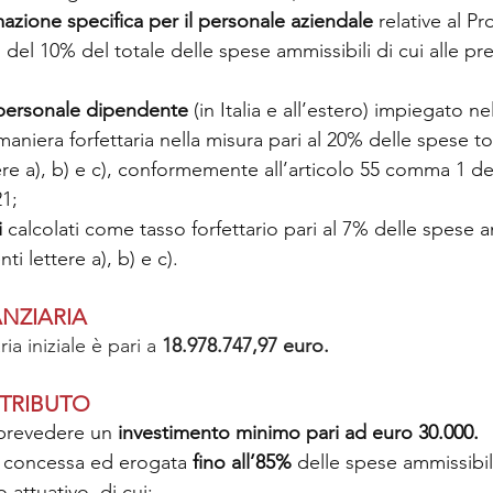
mazione specifica per il personale aziendale
 relative al Pr
el 10% del totale delle spese ammissibili di cui alle pre
 personale dipendente
 (in Italia e all’estero) impiegato n
aniera forfettaria nella misura pari al 20% delle spese tota
ere a), b) e c), conformemente all’articolo 55 comma 1 
21;
 
calcolati come tasso forfettario pari al 7% delle spese a
ti lettere a), b) e c).
NZIARIA
ia iniziale è pari a 
18.978.747,97
euro.
NTRIBUTO
prevedere un 
investimento minimo pari ad euro 30.000.
e concessa ed erogata 
fino all’85% 
delle spese ammissibi
 attuativo, di cui: