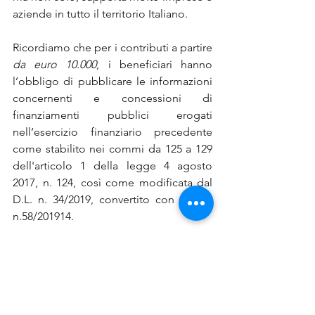
aziende in tutto il territorio Italiano.
Ricordiamo che per i contributi a partire 
da euro 10.000
, i beneficiari hanno 
l’obbligo di pubblicare le informazioni 
concernenti e concessioni di 
finanziamenti pubblici erogati 
nell’esercizio finanziario precedente 
come stabilito nei commi da 125 a 129 
dell'articolo 1 della legge 4 agosto 
2017, n. 124, così come modificata dal 
D.L. n. 34/2019, convertito con Legge 
n.58/201914.
Se hai bisogno di supporto per le 
pratiche di bando, credito, 
finanziamenti, voucher, contributi, 
affidati al nostro Team di professionisti, 