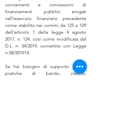
concernenti e concessioni di 
finanziamenti pubblici erogati 
nell’esercizio finanziario precedente 
come stabilito nei commi da 125 a 129 
dell'articolo 1 della legge 4 agosto 
2017, n. 124, così come modificata dal 
D.L. n. 34/2019, convertito con Legge 
n.58/201914.
Se hai bisogno di supporto per le 
pratiche di bando, credito, 
finanziamenti, voucher, contributi, 
affidati al nostro Team di professionisti, 
contattaci 
QUI
via email o chiama il 
numero 0522 404388.
bandi camerali
Lombardia
bando internazionalizzazione
News