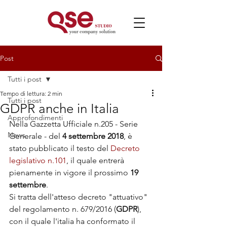
Post
Tutti i post
Tempo di lettura: 2 min
Tutti i post
GDPR anche in Italia
Approfondimenti
Nella Gazzetta Ufficiale n.205 - Serie 
News
Generale - del 
4 settembre 2018
, è 
stato pubblicato il testo del 
Decreto 
legislativo n.101
, il quale entrerà 
pienamente in vigore il prossimo 
19 
settembre
.
Si tratta dell'atteso decreto "attuativo" 
del regolamento n. 679/2016 (
GDPR
), 
con il quale l'italia ha conformato il 