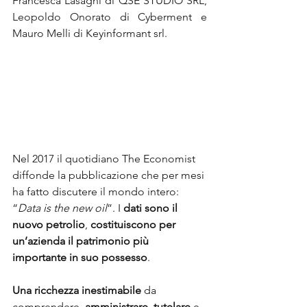
Francesca Lasagni di QSE STUDIO SRL, 
Leopoldo Onorato di Cyberment e 
Mauro Melli di Keyinformant srl. 
Nel 2017 il quotidiano The Economist 
diffonde la pubblicazione che per mesi 
ha fatto discutere il mondo intero: 
“
Data is the new oil
”. I 
dati sono il 
nuovo petrolio
, 
costituiscono per 
un’azienda il patrimonio più 
importante in suo possesso
. 
Una ricchezza inestimabile
 da 
comprendere, 
amministrare
, 
tutelare
 e 