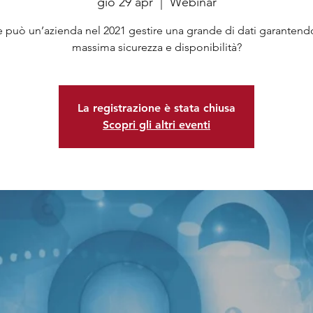
gio 29 apr
  |  
Webinar
può un’azienda nel 2021 gestire una grande di dati garantend
massima sicurezza e disponibilità?
La registrazione è stata chiusa
Scopri gli altri eventi