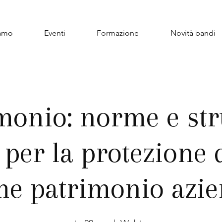
iamo
Eventi
Formazione
Novità bandi
imonio: norme e st
 per la protezione 
e patrimonio azi