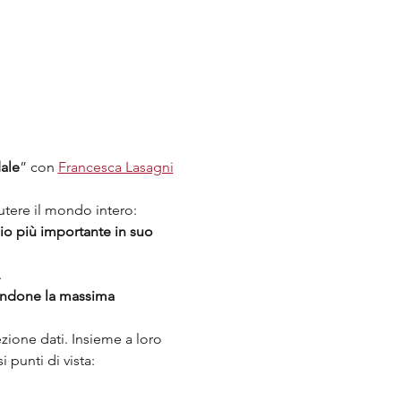
dale
” con 
Francesca Lasagni
tere il mondo intero: 
io più importante in suo 
.
endone la massima 
zione dati. Insieme a loro 
 punti di vista: