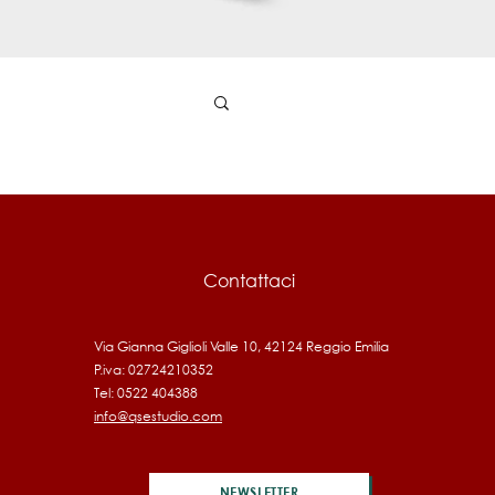
Contattaci
Via Gianna Giglioli Valle 10, 42124 Reggio Emilia
P.iva: 02724210352
Tel: 0522 404388
info@qsestudio.com
NEWSLETTER