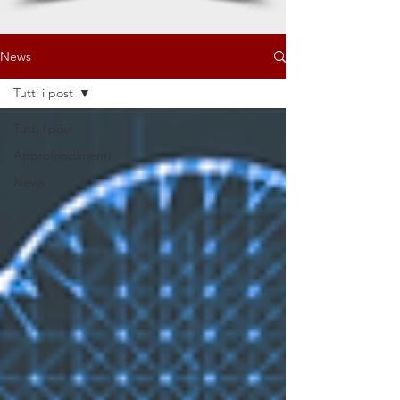
News
Tutti i post
Tutti i post
Approfondimenti
News