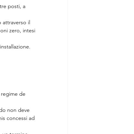
re posti, a 
attraverso il 
oni zero, intesi 
installazione.
n regime de 
ndo non deve 
mis concessi ad 