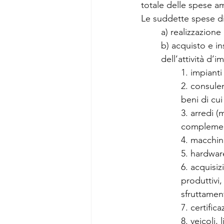
totale delle spese am
Le suddette spese di
a) realizzazione
b) acquisto e in
dell’attività d’i
1. impianti
2. consule
beni di cu
3. arredi (
complement
4. macchina
5. hardwar
6. acquisi
produttivi,
sfruttamen
7. certific
8. veicoli,