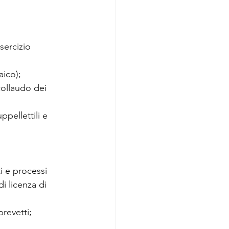
sercizio 
aico);
collaudo dei 
ppellettili e 
i e processi 
i licenza di 
brevetti;