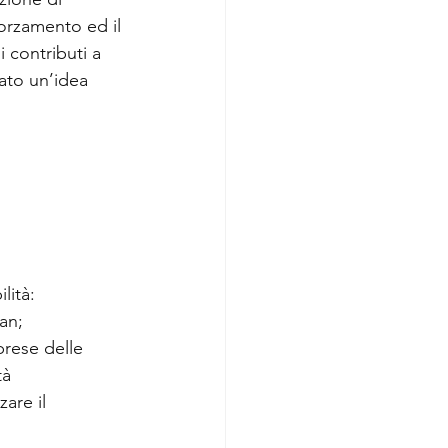
forzamento ed il 
 contributi a 
ato un’idea 
lità:
an;
prese delle 
à 
are il 