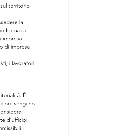
ul territorio 
ssedere la 
in forma di 
i impresa 
so di impresa 
i, i lavoratori 
orialità. È 
Qualora vengano 
considera 
e d’ufficio; 
issibili i 