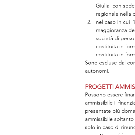
Giulia, con sede
regionale nella q
nel caso in cui l
maggioranza dell
società di perso
costituita in fo
costituita in for
Sono escluse dal contr
autonomi.
PROGETTI AMMISS
Possono essere finanz
ammissibile il finan
presentate più doman
ammissibile soltanto 
solo in caso di rinun