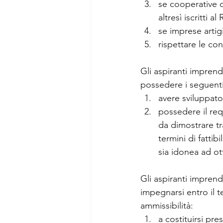
se cooperative o
altresì iscritti 
se imprese artigi
rispettare le co
Gli aspiranti impren
possedere i seguenti r
avere sviluppato
possedere il requ
da dimostrare tr
termini di fattib
sia idonea ad o
Gli aspiranti impren
impegnarsi entro il t
ammissibilità:
a costituirsi pr