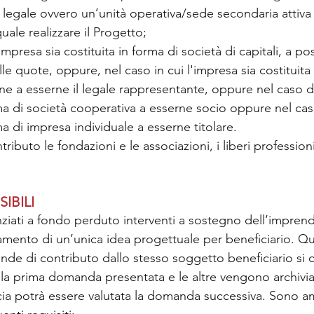
 legale ovvero un’unità operativa/sede secondaria attiva s
uale realizzare il Progetto;
'impresa sia costituita in forma di società di capitali, a po
e quote, oppure, nel caso in cui l'impresa sia costituita 
ne a esserne il legale rappresentante, oppure nel caso d
rma di società cooperativa a esserne socio oppure nel ca
ma di impresa individuale a esserne titolare.
ibuto le fondazioni e le associazioni, i liberi professionist
IBILI
iati a fondo perduto interventi a sostegno dell’imprendit
ziamento di un’unica idea progettuale per beneficiario. 
de di contributo dallo stesso soggetto beneficiario si 
la prima domanda presentata e le altre vengono archiviat
cia potrà essere valutata la domanda successiva. Sono amm