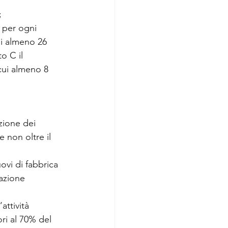
;
 per ogni 
i almeno 26 
o C il 
cui almeno 8 
zione dei 
 non oltre il 
ovi di fabbrica 
azione 
attività 
ri al 70% del 