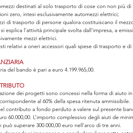
omezzi destinati al solo trasporto di cose con non più di t
ioni zero, intesi esclusivamente automezzi elettrici;
zzi di trasporto di persone qualora costituiscano il mezzo 
si esplica l’attività principale svolta dall’impresa, a emissi
sivamente mezzi elettrici.
ti relativi a oneri accessori quali spese di trasporto e di 
NZIARIA
ria del bando è pari a euro 4.199.965,00.
NTRIBUTO
izzazione dei progetti sono concessi nella forma di aiuto i
 corrispondente al 60% della spesa ritenuta ammissibile.
el contributo a fondo perduto a valere sul presente ba
uro 60.000,00. L’importo complessivo degli aiuti de mini
 può superare 300.000,00 euro nell’arco di tre anni.