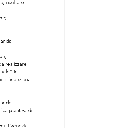
, risultare 
ane;
manda, 
an;
a realizzare, 
uale” in 
co-finanziaria 
manda, 
ica positiva di 
riuli Venezia 