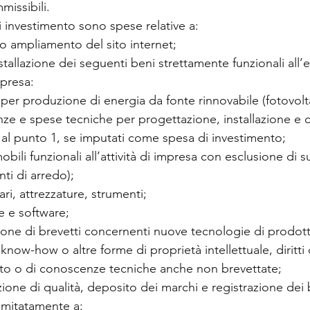
missibili.
 investimento sono spese relative a:
 o ampliamento del sito internet;
stallazione dei seguenti beni strettamente funzionali all’e
mpresa:
 per produzione di energia da fonte rinnovabile (fotovolt
nze e spese tecniche per progettazione, installazione e 
i al punto 1, se imputati come spesa di investimento;
mobili funzionali all’attività di impresa con esclusione di su
i di arredo);
ri, attrezzature, strumenti;
e e software;
zione di brevetti concernenti nuove tecnologie di prodott
 know-how o altre forme di proprietà intellettuale, diritti d
to o di conoscenze tecniche anche non brevettate;
azione di qualità, deposito dei marchi e registrazione dei 
 limitatamente a: