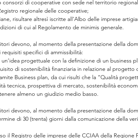
 consorzi di cooperative con sede nel territorio regionale
al Registro regionale delle cooperative;
ane, risultare altresì iscritte all’Albo delle imprese artigi
ndizioni di cui al Regolamento de minimis generale.
ditori devono, al momento della presentazione della do
equisiti specifici di ammissibilità:
 un’idea progettuale con la definizione di un business pl
isito di sostenibilità finanziaria in relazione al progetto d
amite Business plan, da cui risulti che la “Qualità progett
ilità tecnica, prospettiva di mercato, sostenibilità economi
ttenere almeno un giudizio medio basso.
ditori devono, al momento della presentazione della do
ermine di 30 (trenta) giorni dalla comunicazione della verif
esso il Registro delle imprese delle CCIAA della Regione F