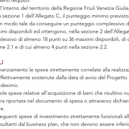
enti requisiti:
ll’interno del territorio della Regione Friuli Venezia Giulia
 sezione 1 dell’Allegato C, il punteggio minimo previsto
o in modo tale da conseguire un punteggio complessivo d
imi disponibili ed ottengono, nella sezione 2 dell’Allegat
ssivo di almeno 18 punti su 36 massimi disponibili, di 
one 2.1 e di cui almeno 4 punti nella sezione 2.2.
LI
nanziamento le spese strettamente correlate alla realizza
 effettivamente sostenute dalla data di avvio del Progetto e
edesimo.
ole spese relative all’acquisizione di beni che risultino nu
ura riportata nel documento di spesa o attraverso dichiar
re.
eguenti spese di investimento strettamente funzionali all’
sultanti dal business plan, che non devono essere inferio