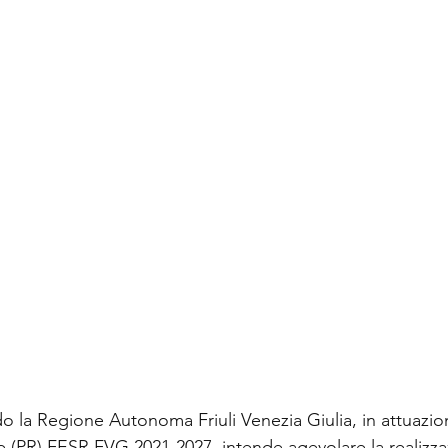
o la Regione Autonoma Friuli Venezia Giulia, in attuazio
(PR) FESR FVG 2021-2027, intende agevolare la realizza