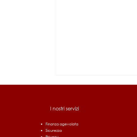
I nostri servizi
Finanza agevolata
Sicurezza
Bando Ri.Circo.Lo. Filiere
Privacy