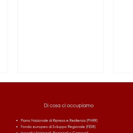
Di cosa ci occupiamo
Piano Nazionale di Ripresa e Resilienza (PNRR)
Fondo europeo di Sviluppo Regionale (FESR)
Fondo di Contrasto alla
Cred
Incentivi Nazionali, Regionali e Camerali