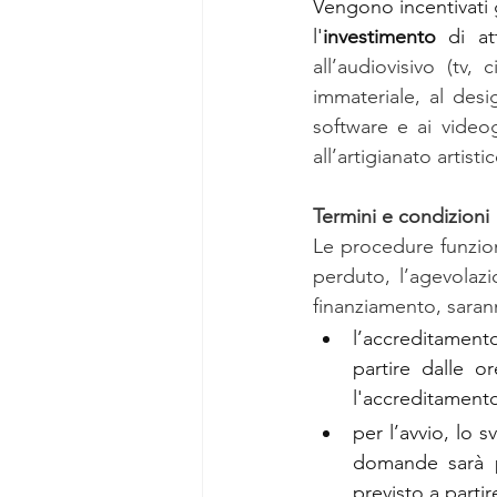
Vengono incentivati g
l'
investimento
all’audiovisivo (tv,
immateriale, al design
software e ai videogi
all’artigianato artisti
Termini e condizioni
Le procedure funziona
perduto, l’agevolazi
finanziamento, saran
l’accreditament
partire dalle o
l'accreditament
per l’avvio, lo 
domande sarà po
previsto a partir