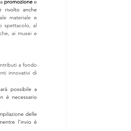
a 
promozione
 e 
 di attività culturali e artistiche. In particolare l'incentivo è rivolto anche 
ale materiale e 
o spettacolo, al 
eche, ai musei e 
ntributi a fondo 
i innovativi di 
arà possibile a 
n è necessario 
mpilazione delle 
ntre l’invio è 