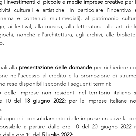
li 
investimenti
 di 
piccole
 e 
medie imprese creative 
per l
 cinema e contenuti multimediali), al patrimonio cultur
, ai festival, alla musica, alla letteratura, alle arti dell
ochi, nonché all’architettura, agli archivi, alle bibliot
co.
li alla 
presentazione delle domande
 per richiedere co
one nell’accesso al credito e la promozione di strument
no rese disponibili secondo i seguenti termini:
o delle imprese non residenti nel territorio italiano s
re 10 del 
13 giugno 2022;
 per le imprese italiane no
o.
sviluppo e il consolidamento delle imprese creative la co
ssibile a partire dalle ore 10 del 20 giugno 2022 me
e dalle ore 10 del 
5 luglio 2022;