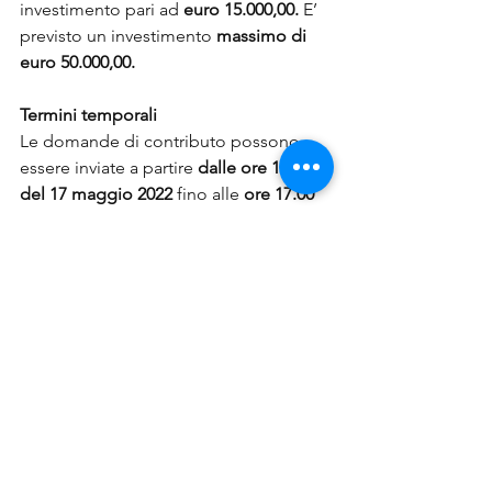
investimento pari ad 
euro 15.000,00.
 E’ 
previsto un investimento 
massimo di 
euro 50.000,00. 
Termini temporali
Le domande di contributo possono 
essere inviate a partire 
dalle ore 11.00 
del 17 maggio 2022
 fino alle 
ore 17.00 
del 4 luglio 2022.
 Il contributo è 
connesso con procedura valutativa a 
graduatoria secondo il punteggio 
assegnato al progetto. 
L’ordine cronologico di presentazione 
delle domande non viene tenuto in 
considerazione nella determinazione 
della graduatoria.
Per scaricare le scheda tecniche, scrivi 
a 
info@qsestudio.com
.