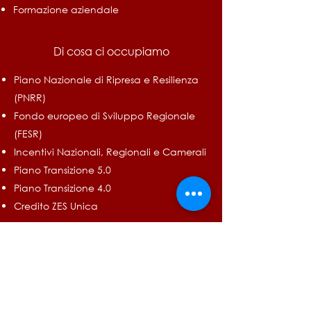
Formazione aziendale
Di cosa ci occupiamo
Piano Nazionale di Ripresa e Resilienza
(PNRR)
Fondo europeo di Sviluppo Regionale
(FESR)
Incentivi Nazionali, Regionali e Camerali
Piano Transizione 5.0
Piano Transizione 4.0
Credito ZES Unica
Contattaci
Via Gianna Giglioli Valle 10, 42124
Reggio Emilia