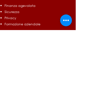
Finanza agevolata
Sicurezza
Privacy
Formazione aziendale
Di cosa ci occupiamo
Piano Nazionale di Ripresa e Resilienza
(PNRR)
Fondo europeo di Sviluppo Regionale
(FESR)
Incentivi Nazionali, Regionali e Camerali
Piano Transizione 5.0
Piano Transizione 4.0
Credito ZES Unica