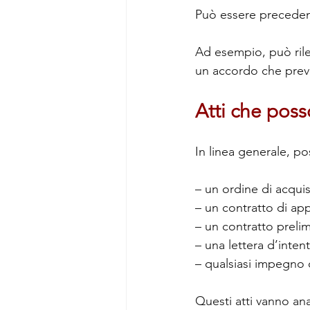
Può essere preceden
Ad esempio, può rilev
un accordo che preve
Atti che poss
In linea generale, po
– un ordine di acquis
– un contratto di app
– un contratto preli
– una lettera d’inten
– qualsiasi impegno c
Questi atti vanno an