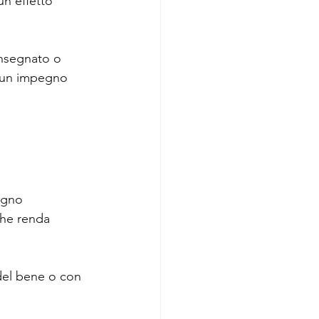
n effetto 
onsegnato o 
 un impegno 
 
egno 
che renda 
del bene o con 