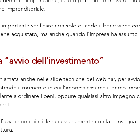
amento dell’operazione, l’aiuto potrebbe non avere più u
ne imprenditoriale.
 importante verificare non solo quando il bene viene c
iene acquistato, ma anche quando l’impresa ha assunto
a “avvio dell’investimento”
ichiamata anche nelle slide tecniche del webinar, per avvio
 intende il momento in cui l’impresa assume il primo imp
lante a ordinare i beni, oppure qualsiasi altro impegno 
imento.
 l’avvio non coincide necessariamente con la consegna 
ttura.