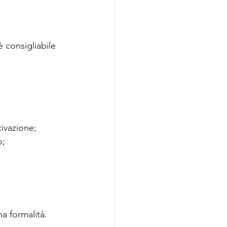
 consigliabile 
tivazione;
o;
a formalità.