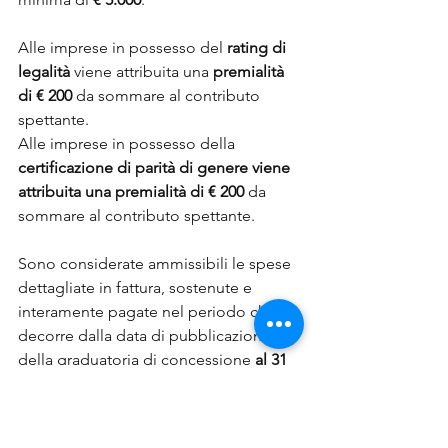
Alle imprese in possesso del
 rating di 
legalità
 viene attribuita una 
premialità 
di € 200
 da sommare al contributo 
spettante.
Alle imprese in possesso della 
certificazione di parità di genere viene 
attribuita una premialità di € 200
 da 
sommare al contributo spettante.
Sono considerate ammissibili le spese 
dettagliate in fattura, sostenute e 
interamente pagate nel periodo che 
decorre dalla data di pubblicazione 
della graduatoria di concessione 
al 31 
ottobre 2025
, cioè le fatture devono 
risultare emesse e i pagamenti devono 
risultare effettuati nell’arco temporale 