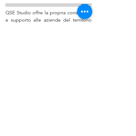
QSE Studio offre la propria consulenza 
e supporto alle aziende del territorio 
Nazionale nella presentazione delle 
domande e per tutti gli iter burocratici, 
ma non solo, supporta molte imprese e 
aziende in tutto il territorio Italiano.
Ricordiamo che per i contributi a partire 
da euro 10.000
, i beneficiari hanno 
l’obbligo di pubblicare le informazioni 
concernenti e concessioni di 
finanziamenti pubblici erogati 
nell’esercizio finanziario precedente 
come stabilito nei commi da 125 a 129 
dell'articolo 1 della legge 4 agosto 
2017, n. 124, così come modificata dal 
D.L. n. 34/2019, convertito con Legge 