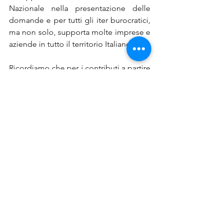
Nazionale nella presentazione delle 
domande e per tutti gli iter burocratici, 
ma non solo, supporta molte imprese e 
aziende in tutto il territorio Italiano.
Ricordiamo che per i contributi a partire 
da euro 10.000
, i beneficiari hanno 
l’obbligo di pubblicare le informazioni 
concernenti e concessioni di 
finanziamenti pubblici erogati 
nell’esercizio finanziario precedente 
come stabilito nei commi da 125 a 129 
dell'articolo 1 della legge 4 agosto 
2017, n. 124, così come modificata dal 
D.L. n. 34/2019, convertito con Legge 
n.58/201914.
Se hai bisogno di supporto per le 