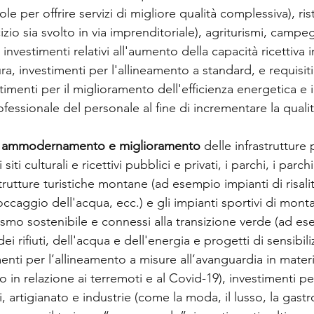
le per offrire servizi di migliore qualità complessiva), ri
cizio sia svolto in via imprenditoriale), agriturismi, campeg
nvestimenti relativi all'aumento della capacità ricettiva 
ra, investimenti per l'allineamento a standard, e requisiti
stimenti per il miglioramento dell'efficienza energetica e 
fessionale del personale al fine di incrementare la qualità
o, ammodernamento e miglioramento
 delle infrastrutture 
 siti culturali e ricettivi pubblici e privati, i parchi, i parchi 
strutture turistiche montane (ad esempio impianti di risalit
 stoccaggio dell'acqua, ecc.) e gli impianti sportivi di mon
rismo sostenibile e connessi alla transizione verde (ad e
 dei rifiuti, dell'acqua e dell'energia e progetti di sensibil
enti per l’allineamento a misure all’avanguardia in materi
 in relazione ai terremoti e al Covid-19), investimenti pe
rti, artigianato e industrie (come la moda, il lusso, la gast