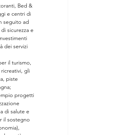
storanti, Bed & 
gi e centri di 
in seguito ad 
 di sicurezza e 
investimenti 
 dei servizi 
per il turismo, 
ricreativi, gli 
a, piste 
tagna;
sempio progetti 
izzazione 
a di salute e 
r il sostegno 
ronomia), 