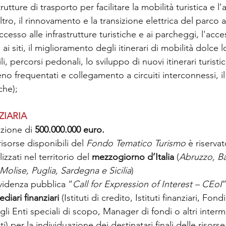
rutture di trasporto per facilitare la mobilità turistica e l’a
'altro, il rinnovamento e la transizione elettrica del parco a
cesso alle infrastrutture turistiche e ai parcheggi, l'acces
ai siti, il miglioramento degli itinerari di mobilità dolce l
i, percorsi pedonali, lo sviluppo di nuovi itinerari turistici
no frequentati e collegamento a circuiti interconnessi, il 
che);
ZIARIA
zione di 
500.000.000 euro.
risorse disponibili del 
Fondo Tematico Turismo
 è riserva
izzati nel territorio del 
mezzogiorno d’Italia
 (
Abruzzo, Bas
olise, Puglia, Sardegna e Sicilia
)
idenza pubblica “
Call for Expression of Interest – CEoI
”
diari finanziari
 (Istituti di credito, Istituti finanziari, Fondi
gli Enti speciali di scopo, Manager di fondi o altri interme
ti) per la individuazione dei destinatari finali delle risorse