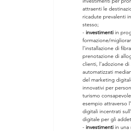
investimenti per pro
attraenti le destinaz
ricadute prevalenti in
stesso;
- 
investimenti 
in prog
formazione/migliora
l’installazione di fibr
prenotazione di allog
clienti, l’adozione di
automatizzati mediant
del marketing digital
innovativi per person
turismo consapevole e 
esempio attraverso l’u
digitali incentrati su
digitale per gli addett
- 
investimenti 
in una 