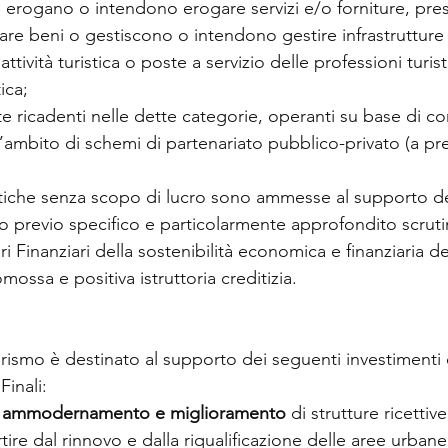
o, erogano o intendono erogare servizi e/o forniture, pre
are beni o gestiscono o intendono gestire infrastruttur
’attività turistica o poste a servizio delle professioni turis
tica;
te ricadenti nelle dette categorie, operanti su base di co
’ambito di schemi di partenariato pubblico-privato (a pr
stiche senza scopo di lucro sono ammesse al supporto d
 previo specifico e particolarmente approfondito scrutin
ri Finanziari della sostenibilità economica e finanziaria d
romossa e positiva istruttoria creditizia.
rismo è destinato al supporto dei seguenti investimenti 
Finali:
o, ammodernamento e miglioramento
 di strutture ricettive
ire dal rinnovo e dalla riqualificazione delle aree urbane, 