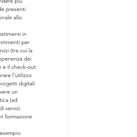
ndere più 
de presenti 
onale allo 
estimenti in
stimenti per 
izi (tra cui la 
esperienza dei 
e e il check-out 
are l’utilizzo 
ogetti digitali 
overe un 
tica (ad 
i servizi 
i in formazione
d esempio 