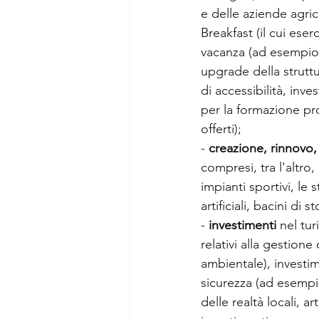
e delle aziende agrico
Breakfast (il cui eser
vacanza (ad esempio i
upgrade della struttu
di accessibilità, inve
per la formazione pro
offerti);
- 
creazione, rinnov
compresi, tra l'altro, i
impianti sportivi, le 
artificiali, bacini di
- 
investimenti
 nel tu
relativi alla gestione
ambientale), investim
sicurezza (ad esempio
delle realtà locali, a