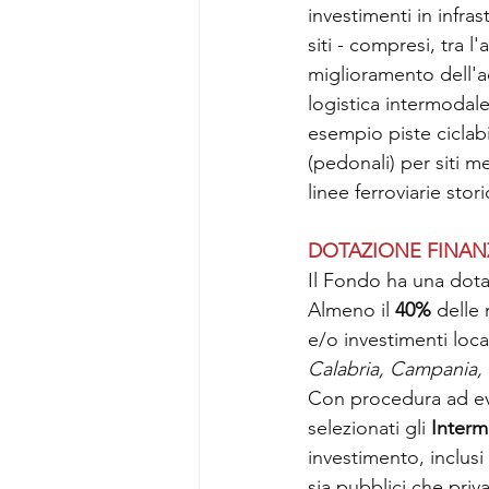
investimenti in infrast
siti - compresi, tra l
miglioramento dell'ac
logistica intermodale 
esempio piste ciclabil
(pedonali) per siti me
linee ferroviarie stori
DOTAZIONE FINAN
Il Fondo ha una dota
Almeno il 
40% 
delle 
e/o investimenti local
Calabria, Campania, M
Con procedura ad ev
selezionati gli 
Interme
investimento, inclusi 
sia pubblici che priva