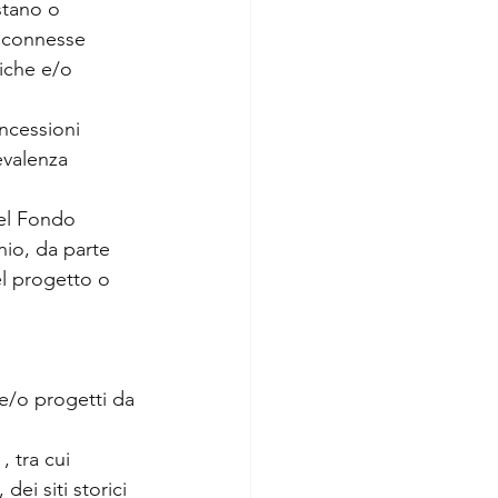
stano o 
e connesse 
tiche e/o 
ncessioni 
evalenza 
el Fondo 
io, da parte 
el progetto o 
e/o progetti da 
 , tra cui 
dei siti storici 