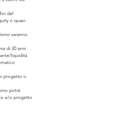
ini del 
quity o quasi-
urismo saranno 
ma di 20 anni 
ante/liquidità 
ematico 
ni progetto o 
ismo potrà 
nto e/o progetto