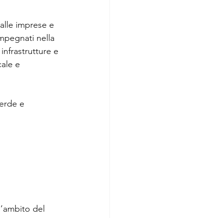
alle imprese e 
impegnati nella 
infrastrutture e 
cale e 
verde e 
l’ambito del 