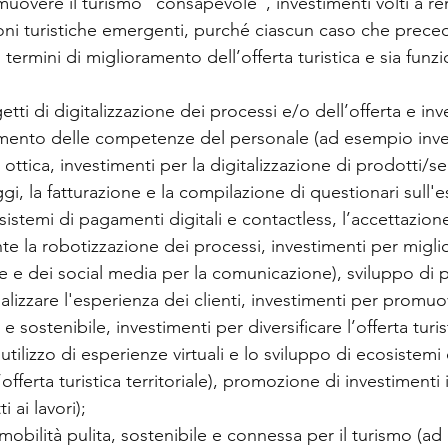
muovere il turismo “consapevole”, investimenti volti a re
ioni turistiche emergenti, purché ciascun caso che prece
 termini di miglioramento dell’offerta turistica e sia funzi
etti di digitalizzazione dei processi e/o dell’offerta e inv
mento delle competenze del personale (ad esempio inve
a ottica, investimenti per la digitalizzazione di prodotti/serv
gi, la fatturazione e la compilazione di questionari sull'
 sistemi di pagamenti digitali e contactless, l’accettazion
e la robotizzazione dei processi, investimenti per miglior
e e dei social media per la comunicazione), sviluppo di pr
alizzare l'esperienza dei clienti, investimenti per promu
sostenibile, investimenti per diversificare l’offerta turis
tilizzo di esperienze virtuali e lo sviluppo di ecosistemi d
ll’offerta turistica territoriale), promozione di investiment
i ai lavori);
mobilità pulita, sostenibile e connessa per il turismo (a