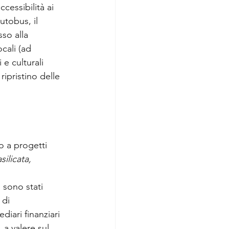
ccessibilità ai 
utobus, il 
so alla 
ocali (ad
 e culturali 
ripristino delle 
to a progetti 
ilicata, 
 sono stati 
 di 
diari finanziari 
, a valere sul