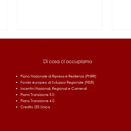
Di cosa ci occupiamo
Piano Nazionale di Ripresa e Resilienza (PNRR)
Fondo europeo di Sviluppo Regionale (FESR)
Fondo di Contrasto alla
UMBR
Incentivi Nazionali, Regionali e Camerali
Deindustrializzazione 2026
rinno
Piano Transizione 5.0
le i
Piano Transizione 4.0
Credito ZES Unica