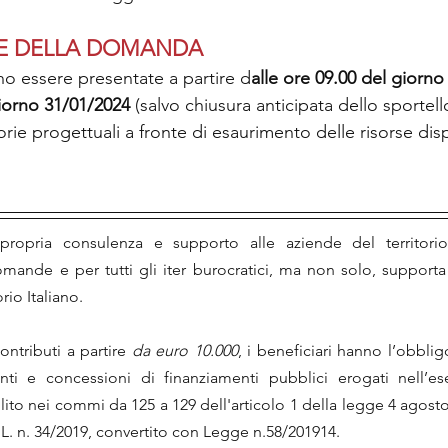
E DELLA DOMANDA
 essere presentate a partire d
alle ore 09.00 del giorno
giorno 31/01/2024
 (salvo chiusura anticipata dello sportel
orie progettuali a fronte di esaurimento delle risorse disp
ropria consulenza e supporto alle aziende del territorio
mande e per tutti gli iter burocratici, ma non solo, support
orio Italiano.
ntributi a partire 
da euro 10.000
, i beneficiari hanno l’obblig
ti e concessioni di finanziamenti pubblici erogati nell’eser
to nei commi da 125 a 129 dell'articolo 1 della legge 4 agosto 2
L. n. 34/2019, convertito con Legge n.58/201914.