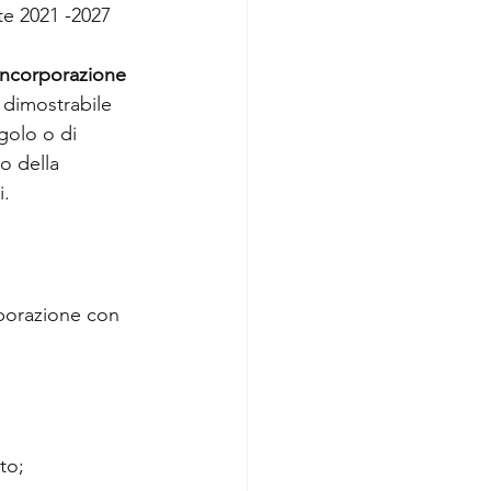
te 2021 -2027 
incorporazione 
 dimostrabile 
golo o di 
o della 
i.
aborazione con 
to;