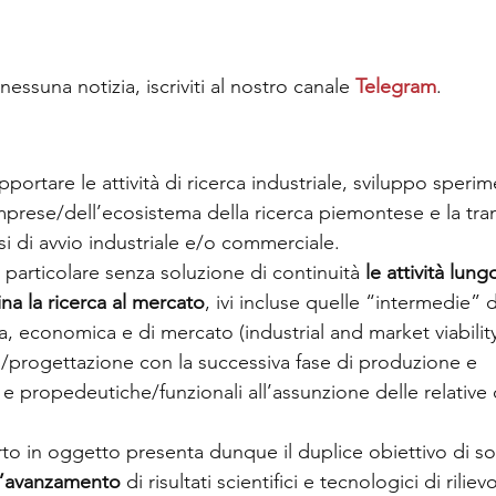
essuna notizia, iscriviti al nostro canale 
Telegram
.
portare le attività di ricerca industriale, sviluppo sperim
mprese/dell’ecosistema della ricerca piemontese e la tran
 fasi di avvio industriale e/o commerciale.
n particolare senza soluzione di continuità 
le attività lung
na la ricerca al mercato
, ivi incluse quelle “intermedie” d
nica, economica e di mercato (industrial and market viabilit
po/progettazione con la successiva fase di produzione e 
 propedeutiche/funzionali all’assunzione delle relative d
o in oggetto presenta dunque il duplice obiettivo di so
l’avanzamento 
di risultati scientifici e tecnologici di riliev