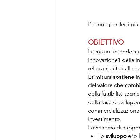
Per non perderti più n
OBIETTIVO
La misura intende sup
innovazione1 delle i
relativi risultati alle
La misura 
sostiene 
i
del valore che combi
della fattibilità tec
della fase di svilup
commercializzazione e
investimento.
Lo schema di support
lo 
sviluppo 
e/o 