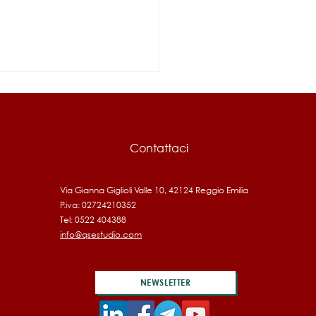
Contattaci
Via Gianna Giglioli Valle 10, 42124 Reggio Emilia
P.iva: 02724210352
IA: Bando fonti
Tel: 0522 404388
vabili 2026, 17 milioni per
info@qsestudio.com
mprese
NEWSLETTER