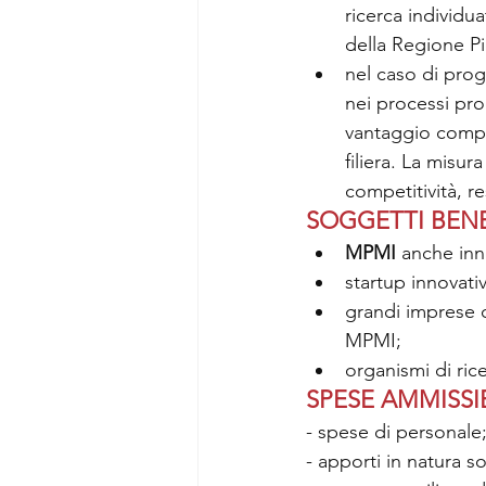
ricerca individua
della Regione P
nel caso di proge
nei processi pro
vantaggio compet
filiera. La misu
competitività, re
SOGGETTI BENE
MPMI
 anche inn
startup innovati
grandi imprese 
MPMI;
organismi di ric
SPESE AMMISSIB
- spese di personale
- apporti in natura s