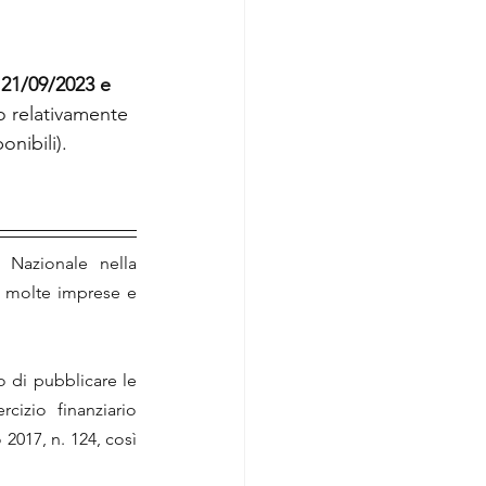
 21/09/2023 e 
lo relativamente 
onibili).
 Nazionale nella 
a molte imprese e 
o di pubblicare le 
cizio finanziario 
017, n. 124, così 