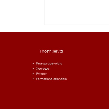
I nostri servizi
Finanza agevolata
Sicurezza
Bando Ri.Circo.Lo. Filiere
Privacy
Prioritarie: fino a 1,5 milioni
Formazione aziendale
per chi investe in economia
circolare