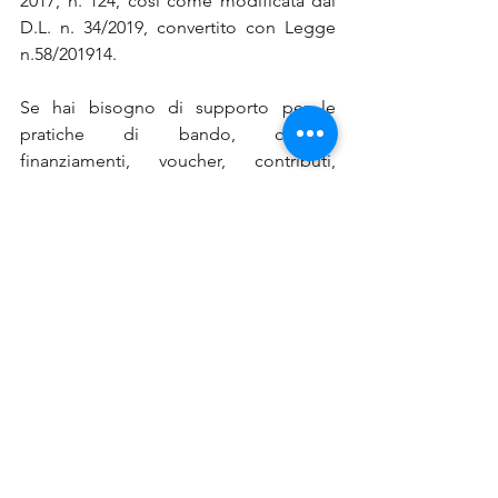
2017, n. 124, così come modificata dal 
D.L. n. 34/2019, convertito con Legge 
n.58/201914.
Se hai bisogno di supporto per le 
pratiche di bando, credito, 
finanziamenti, voucher, contributi, 
affidati al nostro Team di professionisti, 
contattaci 
QUI
via email o chiama il 
numero 0522 404388.
bandi camerali
emilia romagna
Bologna
News
Mostra tutti
Post recenti