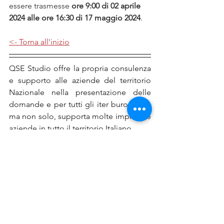
essere trasmesse 
ore 9:00 di 02 aprile 
2024 alle ore 16:30 di 17 maggio 2024
.
<- Torna all'inizio
QSE Studio offre la propria consulenza 
e supporto alle aziende del territorio 
Nazionale nella presentazione delle 
domande e per tutti gli iter burocratici, 
ma non solo, supporta molte imprese e 
aziende in tutto il territorio Italiano.
Ricordiamo che per i contributi a partire 
da euro 10.000
, i beneficiari hanno 
l’obbligo di pubblicare le informazioni 
concernenti e concessioni di 
finanziamenti pubblici erogati 
nell’esercizio finanziario precedente 