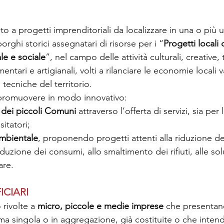
o a progetti imprenditoriali da localizzare in una o più un
rghi storici assegnatari di risorse per i “
Progetti locali d
le e sociale
”, nel campo delle attività culturali, creative, 
ntari e artigianali, volti a rilanciare le economie locali v
e tecniche del territorio.
 promuovere in modo innovativo:
 dei piccoli Comuni 
attraverso l’offerta di servizi, sia pe
sitatori;
ambientale
, proponendo progetti attenti alla riduzione de
riduzione dei consumi, allo smaltimento dei rifiuti, alle sol
are.
ICIARI
rivolte a 
micro, piccole e medie imprese
 che presentano
rma singola o in aggregazione, già costituite o che intend