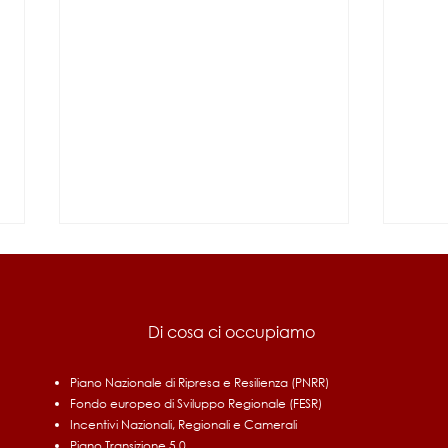
Di cosa ci occupiamo
Piano Nazionale di Ripresa e Resilienza (PNRR)
Fondo europeo di Sviluppo Regionale (FESR)
Fondo di Contrasto alla
UMBR
Incentivi Nazionali, Regionali e Camerali
Deindustrializzazione 2026
rinno
Piano Transizione 5.0