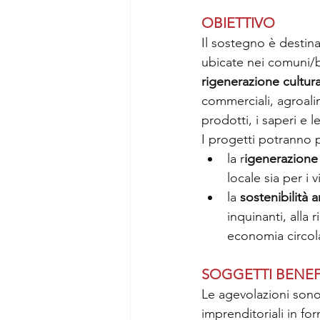
OBIETTIVO
Il sostegno è destinat
ubicate nei comuni/bo
rigenerazione cultura
commerciali, agroalime
prodotti, i saperi e l
I progetti potranno
la r
igenerazione
locale sia per i vi
la
 sostenibilità 
inquinanti, alla 
economia circol
SOGGETTI BENEF
Le agevolazioni sono 
imprenditoriali in fo