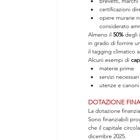
brevetti, marchi 
certificazioni di
opere murarie ne
considerato amm
Almeno il 
50%
 degli
in grado di fornire u
il tagging climatico 
Alcuni esempi di 
cap
materie prime
servizi necessari
utenze e canoni d
DOTAZIONE FINA
La dotazione finanziar
Sono finanziabili prog
che il capitale circo
dicembre 2025.