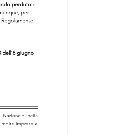
fondo perduto
 e 
comunque, per 
del Regolamento 
0 dell’8 giugno 
 Nazionale nella 
a molte imprese e 