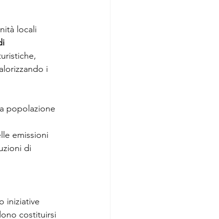
ità locali 
i 
turistiche, 
alorizzando i 
r la popolazione 
lle emissioni 
uzioni di 
 iniziative 
ono costituirsi 