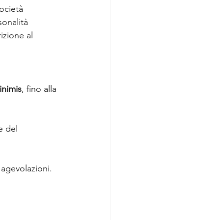
società 
onalità 
izione al 
inimis
, fino alla 
e del 
 agevolazioni.