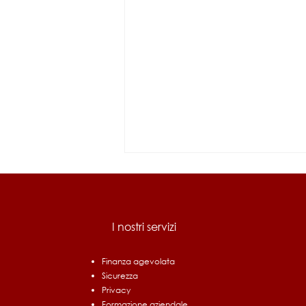
I nostri servizi
Finanza agevolata
Sicurezza
Bando Ri.Circo.Lo. Filiere
Privacy
Prioritarie: fino a 1,5 milioni
Formazione aziendale