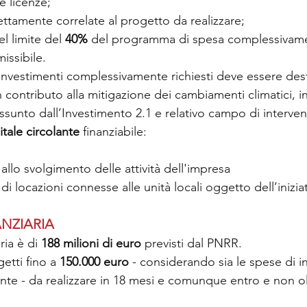
e licenze;
rettamente correlate al progetto da realizzare;
l limite del 
40%
 del programma di spesa complessivam
issibile.
 investimenti complessivamente richiesti deve essere des
n contributo alla mitigazione dei cambiamenti climatici, 
assunto dall’Investimento 2.1 e relativo campo di interven
itale circolante
 finanziabile:
 allo svolgimento delle attività dell'impresa
i locazioni connesse alle unità locali oggetto dell’inizia
NZIARIA
ia è di 
188 milioni di euro
 previsti dal PNRR.
etti fino a 
150.000 euro
 - considerando sia le spese di 
lante - da realizzare in 18 mesi e comunque entro e non olt