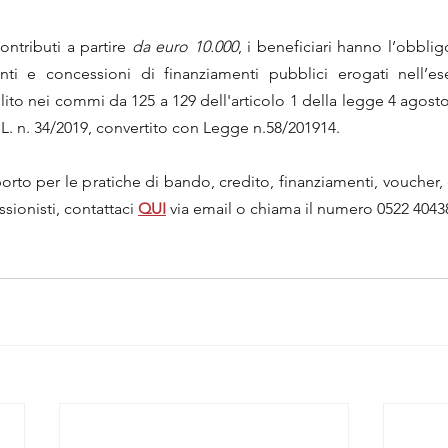
ntributi a partire 
da euro 10.000
, i beneficiari hanno l’obblig
ti e concessioni di finanziamenti pubblici erogati nell’eser
to nei commi da 125 a 129 dell'articolo 1 della legge 4 agosto 2
L. n. 34/2019, convertito con Legge n.58/201914.
to per le pratiche di bando, credito, finanziamenti, voucher, co
sionisti, contattaci 
QUI
via email o chiama il numero 0522 4043