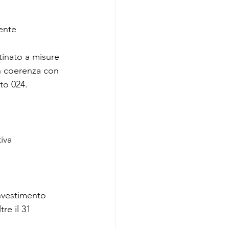
ente 
tinato a misure 
in coerenza con 
to 024.
tiva
investimento 
re il 31 