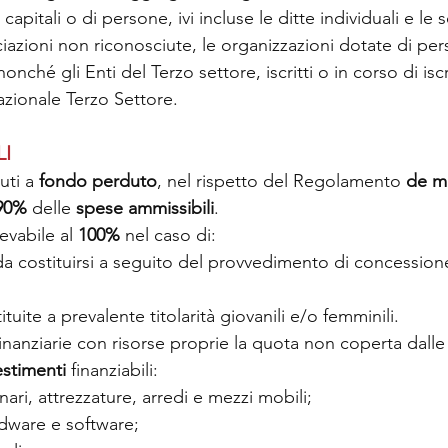
 capitali o di persone, ivi incluse le ditte individuali e le 
iazioni non riconosciute, le organizzazioni dotate di pers
nonché gli Enti del Terzo settore, iscritti o in corso di iscr
azionale Terzo Settore.
LI
uti a 
fondo perduto
, nel rispetto del Regolamento 
de m
90%
 delle 
spese ammissibili
.
evabile al 
100%
 nel caso di:
a costituirsi a seguito del provvedimento di concession
tuite a prevalente titolarità giovanili e/o femminili.
nanziarie con risorse proprie la quota non coperta dalle
estimenti
 finanziabili:
ari, attrezzature, arredi e mezzi mobili;
dware e software;