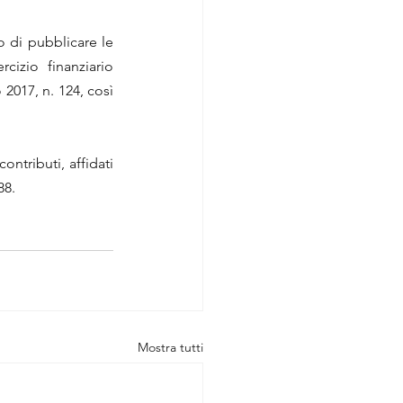
o di pubblicare le 
cizio finanziario 
017, n. 124, così 
ntributi, affidati 
88.
Mostra tutti