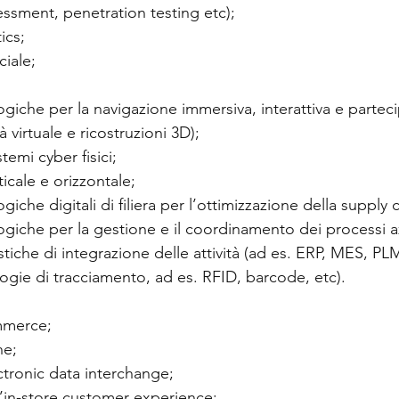
sessment, penetration testing etc);
ics;
ciale;
ogiche per la navigazione immersiva, interattiva e partecip
 virtuale e ricostruzioni 3D);
temi cyber fisici;
icale e orizzontale;
giche digitali di filiera per l’ottimizzazione della supply 
ogiche per la gestione e il coordinamento dei processi a
istiche di integrazione delle attività (ad es. ERP, MES, 
logie di tracciamento, ad es. RFID, barcode, etc).
mmerce;
ne;
ctronic data interchange;
l’in-store customer experience;