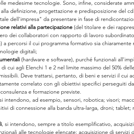
elle medesime tecnologie. Sono, infine, considerate ammi
e alla definizione, progettazione e predisposizione del cd
tale dell'impresa" da presentare in fase di rendicontazio
ione relativi alla partecipazione 
(del titolare e dei rappres
ero dei collaboratori con rapporto di lavoro subordinato
 a percorsi il cui programma formativo sia chiaramente r
nologie digitali;
rumentali
 (hardware e software), purché funzionali all’im
 di cui agli Elenchi 1 e 2 nel limite massimo del 50% dell
sibili. Deve trattarsi, pertanto, di beni e servizi il cui a
amente correlato con gli obiettivi specifici perseguiti dal
di consulenza e formazione previste.
 si intendono, ad esempio, sensori, robotica; visori; macc
tivi di connessione alla banda ultra-larga, droni; tablet; 
i
, si intendono, sempre a titolo esemplificativo, acquisiz
nzionali alle tecnologie elencate; acquisizione di servizi 