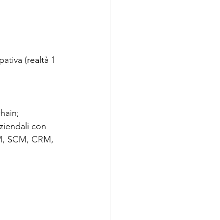
ativa (realtà 1 
chain;
ziendali con 
PLM, SCM, CRM, 