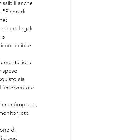
ssibili anche 
. "Piano di 
ne;
entanti legali 
 o 
iconducibile 
plementazione 
e spese 
cquisto sia 
l’intervento e 
hinari/impianti; 
monitor, etc.
ione di 
di cloud 