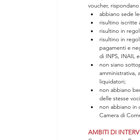
voucher, rispondano a
abbiano sede leg
risultino iscritt
risultino in reg
risultino in rego
pagamenti e negl
di INPS, INAIL 
non siano sottop
amministrativa, 
liquidatori;
non abbiano bene
delle stesse voc
non abbiano in co
Camera di Comm
AMBITI DI INTER