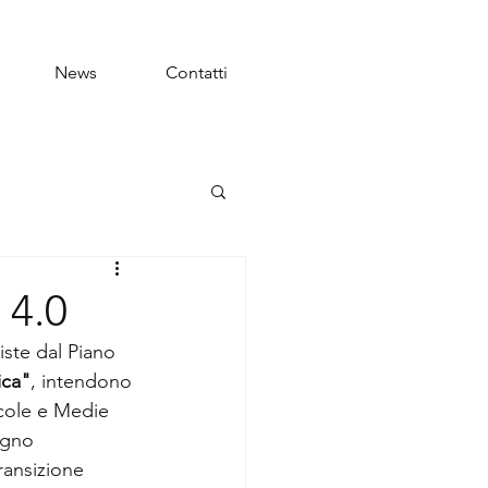
News
Contatti
 4.0
viste dal Piano 
ica"
, intendono 
ccole e Medie 
egno 
ransizione 