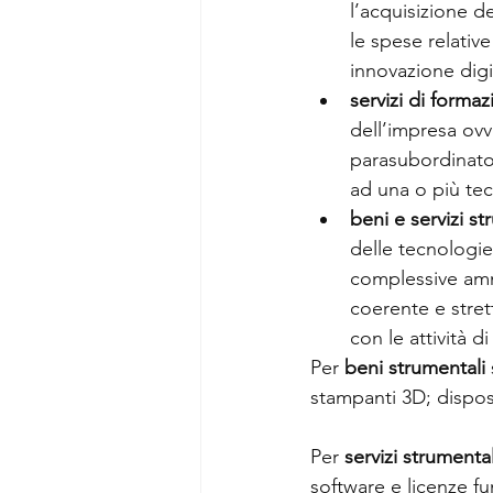
l’acquisizione d
le spese relativ
innovazione digi
servizi di formaz
dell’impresa ovv
parasubordinato)
ad una o più tec
beni e servizi st
delle tecnologie
complessive ammis
coerente e strett
con le attività 
Per 
beni strumentali
stampanti 3D; disposi
Per 
servizi strumental
software e licenze fu