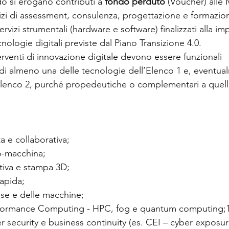
o si erogano contributi a 
fondo perduto
 (Voucher) alle
rvizi di assessment, consulenza, progettazione e formazi
servizi strumentali (hardware e software) finalizzati alla 
cnologie digitali previste dal Piano Transizione 4.0.
nterventi di innovazione digitale devono essere funzionali 
di almeno una delle tecnologie dell’Elenco 1 e, eventua
Elenco 2, purché propedeutiche o complementari a quell
a e collaborativa;
o-macchina;
tiva e stampa 3D;
apida;
ose e delle macchine;
rformance Computing - HPC, fog e quantum computing;1
er security e business continuity (es. CEI – cyber exposur