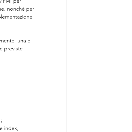
 MPMI per 
one, nonché per 
implementazione 
lmente, una o 
e previste 
;
e index, 