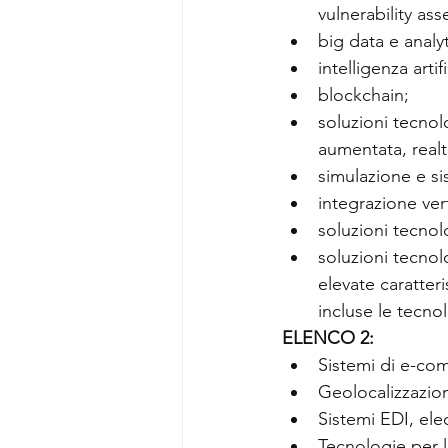
vulnerability as
big data e analyt
intelligenza artifi
blockchain;
soluzioni tecnol
aumentata, realtà
simulazione e sis
integrazione vert
soluzioni tecnolo
soluzioni tecnol
elevate caratter
incluse le tecno
ELENCO 2:
Sistemi di e-co
Geolocalizzazio
Sistemi EDI, ele
Tecnologie per 