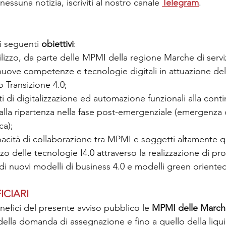
essuna notizia, iscriviti al nostro canale 
Telegram
.
i seguenti 
obiettivi
:
lizzo, da parte delle MPMI della regione Marche di serviz
e nuove competenze e tecnologie digitali in attuazione dell
o Transizione 4.0;
ti di digitalizzazione ed automazione funzionali alla conti
alla ripartenza nella fase post-emergenziale (emergenza 
ca);
pacità di collaborazione tra MPMI e soggetti altamente qua
zo delle tecnologie I4.0 attraverso la realizzazione di pro
 di nuovi modelli di business 4.0 e modelli green oriente
ICIARI
fici del presente avviso pubblico le
 MPMI delle Marc
della domanda di assegnazione e fino a quello della liqu