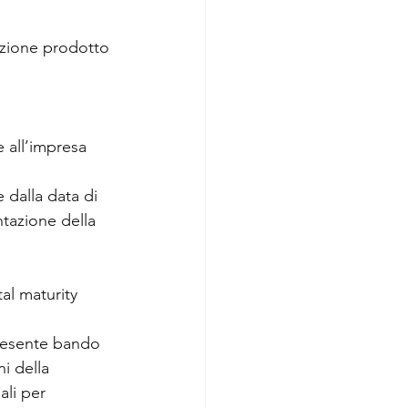
razione prodotto 
e all’impresa 
 dalla data di 
tazione della 
tal maturity 
 
presente bando 
i della 
ali per 