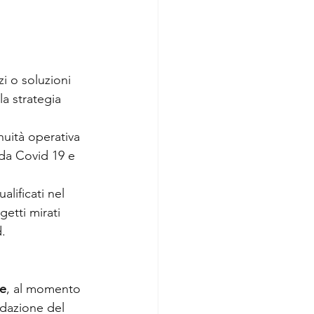
i o soluzioni 
a strategia 
nuità operativa 
da Covid 19 e 
lificati nel 
getti mirati 
d.
he
, al momento 
idazione del 