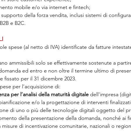
ento mobile e/o via internet e fintech;
a supporto della forza vendita, inclusi sistemi di configu
 B2B e B2C.
LI
le spese (al netto di IVA) identificate da fatture intestat
no ammissibili solo se effettivamente sostenute a partire
domanda ed entro e non oltre il termine ultimo di presen
e fissato per il 31 dicembre 2023.
pese per l’acquisizione di:
enza per l’analisi della maturità digitale 
dell'impresa (digi
ianificazione e/o la progettazione di interventi finalizzati
one di uno o più delle tecnologie digitali oggetto del 
omento della presentazione della domanda, nonché ai fin
 misure di incentivazione comunitarie, nazionali o region