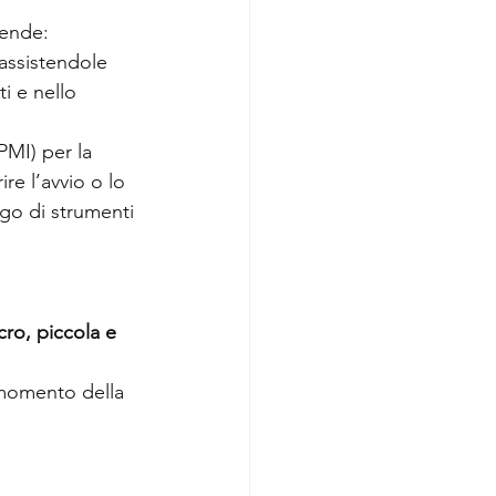
tende:
 assistendole 
i e nello 
PMI) per la 
re l’avvio o lo 
go di strumenti 
cro, piccola e 
l momento della 