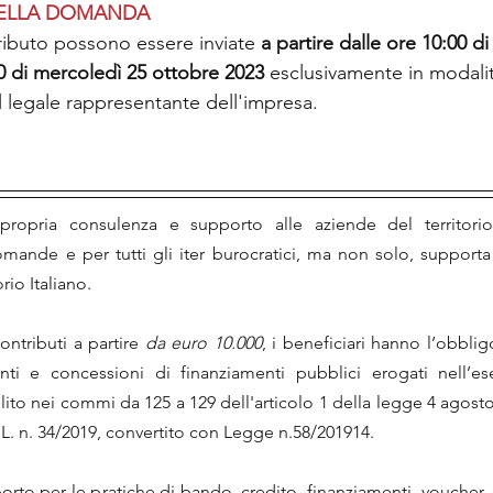
DELLA DOMANDA
ibuto possono essere inviate 
a partire dalle ore 10:00 d
0 di mercoledì 25 ottobre 2023 
esclusivamente in modalit
l legale rappresentante dell'impresa.
ropria consulenza e supporto alle aziende del territorio
mande e per tutti gli iter burocratici, ma non solo, support
orio Italiano.
ntributi a partire 
da euro 10.000
, i beneficiari hanno l’obblig
ti e concessioni di finanziamenti pubblici erogati nell’eser
to nei commi da 125 a 129 dell'articolo 1 della legge 4 agosto 2
L. n. 34/2019, convertito con Legge n.58/201914.
to per le pratiche di bando, credito, finanziamenti, voucher, co