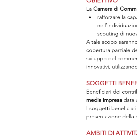
OBIETTIVO
La 
Camera di Commer
rafforzare la cap
nell’individuazi
scouting di nuov
A tale scopo saranno
copertura parziale de
sviluppo del commerc
innovativi, utilizzand
SOGGETTI BENEF
Beneficiari dei contr
media impresa 
data 
I soggetti beneficiar
presentazione della d
AMBITI DI ATTIVIT