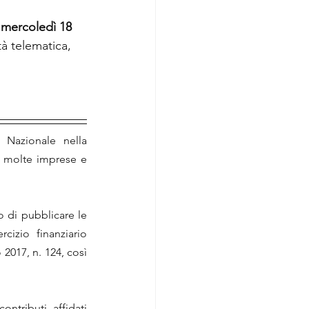
i mercoledì 18 
à telematica, 
 Nazionale nella 
a molte imprese e 
o di pubblicare le 
cizio finanziario 
017, n. 124, così 
ntributi, affidati 