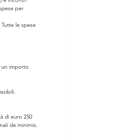
) e incontri 
 spese per 
 Tutte le spese 
 un importo 
sibili.
tà di euro 250 
mali de minimis.