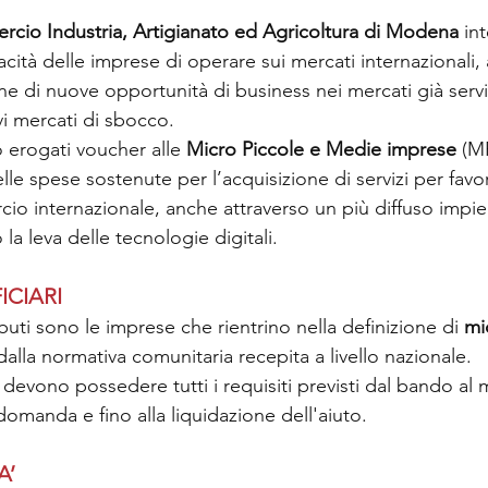
cio Industria, Artigianato ed Agricoltura di Modena
 in
acità delle imprese di operare sui mercati internazionali,
one di nuove opportunità di business nei mercati già servit
i mercati di sbocco.
 erogati voucher alle 
Micro Piccole e Medie imprese
 (M
lle spese sostenute per l’acquisizione di servizi per favori
io internazionale, anche attraverso un più diffuso impie
o la leva delle tecnologie digitali.
ICIARI
ibuti sono le imprese che rientrino nella definizione di 
mi
dalla normativa comunitaria recepita a livello nazionale.
i devono possedere tutti i requisiti previsti dal bando a
omanda e fino alla liquidazione dell'aiuto.
A’