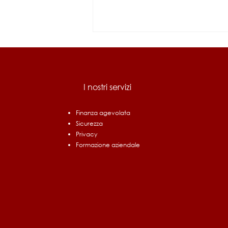
I nostri servizi
Finanza agevolata
Sicurezza
Bando Ri.Circo.Lo. Filiere
Privacy
Prioritarie: fino a 1,5 milioni
Formazione aziendale
per chi investe in economia
circolare