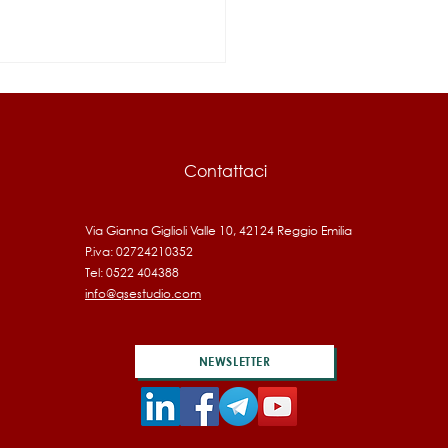
Contattaci
Via Gianna Giglioli Valle 10, 42124 Reggio Emilia
P.iva: 02724210352
IA: Bando fonti
Tel: 0522 404388
vabili 2026, 17 milioni per
info@qsestudio.com
mprese
NEWSLETTER