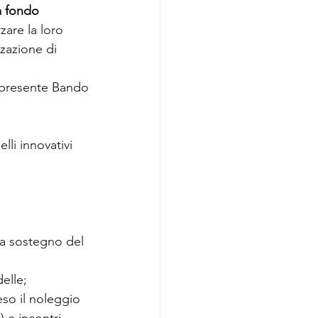
a fondo 
zare la loro 
zzazione di 
l presente Bando
lli innovativi 
à a sostegno del 
elle;
reso il noleggio 