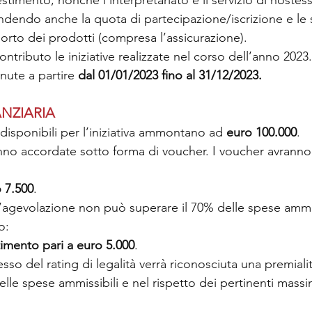
estimento, nonché l’interpretariato e il servizio di hostess
ndendo anche la quota di partecipazione/iscrizione e le
porto dei prodotti (compresa l’assicurazione).
ontributo le iniziative realizzate nel corso dell’anno 2023.
ute a partire 
dal 01/01/2023 fino al 31/12/2023.
NZIARIA
e disponibili per l’iniziativa ammontano ad 
euro 100.000
.
nno accordate sotto forma di voucher. I voucher avranno
 7.500
.
l’agevolazione non può superare il 70% delle spese ammis
o:
imento pari a euro 5.000
.
sso del rating di legalità verrà riconosciuta una premiali
elle spese ammissibili e nel rispetto dei pertinenti massi