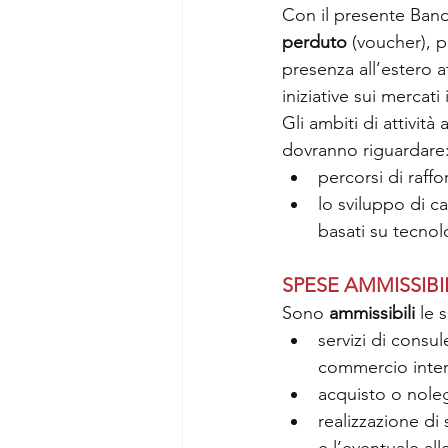
Con il presente Bando
perduto
 (voucher), p
presenza all’estero at
iniziative sui mercati 
Gli ambiti di attivi
dovranno riguardare:
percorsi di raff
lo sviluppo di ca
basati su tecnolo
SPESE AMMISSIBI
Sono 
ammissibili 
le 
servizi di consul
commercio inter
acquisto o nolegg
realizzazione di 