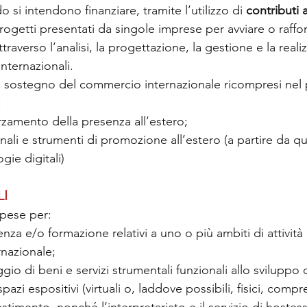
 si intendono finanziare, tramite l’utilizzo di 
contributi 
rogetti presentati da singole imprese per avviare o raffor
traverso l’analisi, la progettazione, la gestione e la reali
internazionali.
tà a sostegno del commercio internazionale ricompresi ne
 
orzamento della presenza all’estero; 
nali e strumenti di promozione all’estero (a partire da que
gie digitali)
LI
spese per:
enza e/o formazione relativi a uno o più ambiti di attivit
nazionale;
io di beni e servizi strumentali funzionali allo sviluppo d
spazi espositivi (virtuali o, laddove possibili, fisici, comp