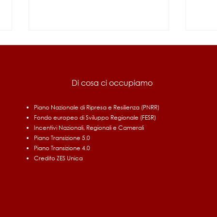
Di cosa ci occupiamo
Piano Nazionale di Ripresa e Resilienza (PNRR)
Fondo europeo di Sviluppo Regionale (FESR)
Fondo di Contrasto alla
UMBR
Incentivi Nazionali, Regionali e Camerali
Deindustrializzazione 2026
rinno
Piano Transizione 5.0
le i
Piano Transizione 4.0
Credito ZES Unica