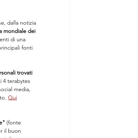
, dalla notizia 
a mondiale dei 
ienti di una 
incipali fonti 
sonali trovati 
i 4 terabytes 
social media, 
to. 
Qui
e"
 (fonte 
r il buon 