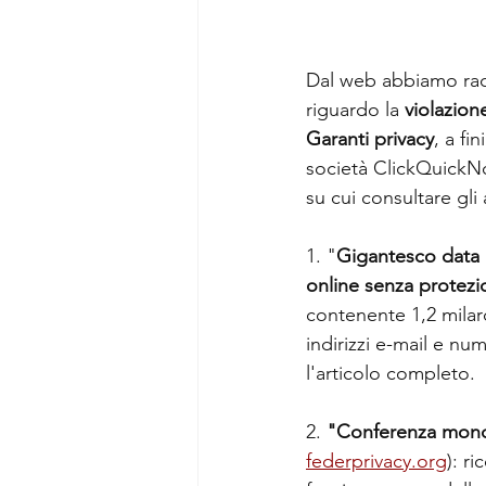
Dal web abbiamo racc
riguardo la 
violazione
Garanti privacy
, a fi
società ClickQuickNow
su cui consultare gli 
1. "
Gigantesco data b
online senza protez
contenente 1,2 milard
indirizzi e-mail e nu
l'articolo completo.  
2.
 "Conferenza mondi
federprivacy.org
): r