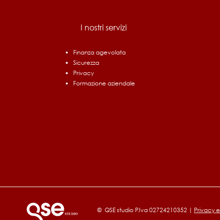
I nostri servizi
Finanza agevolata
Sicurezza
Bando Ri.Circo.Lo. Filiere
Privacy
Prioritarie: fino a 1,5 milioni
Formazione aziendale
per chi investe in economia
circolare
© QSE studio P.Iva 02724210352 |
Privacy e