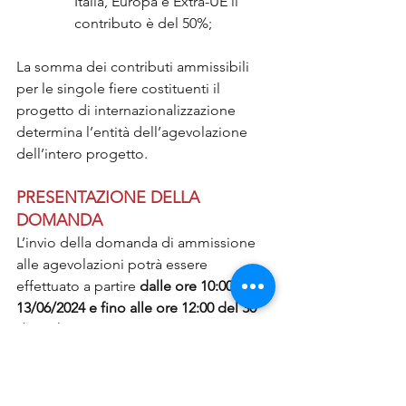
Italia, Europa e Extra-UE il 
contributo è del 50%;
La somma dei contributi ammissibili 
per le singole fiere costituenti il 
progetto di internazionalizzazione 
determina l’entità dell’agevolazione 
dell’intero progetto.
PRESENTAZIONE DELLA 
DOMANDA
L’invio della domanda di ammissione 
alle agevolazioni potrà essere 
effettuato a partire 
dalle ore 10:00 del 
13/06/2024 e fino alle ore 12:00 del 30 
dicembre 2024.
L’ammissione al contributo avverrà, 
tenuto conto dell’ordine cronologico 
delle domande presentate e risultate 