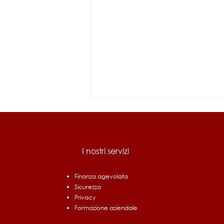
I nostri servizi
Finanza agevolata
Sicurezza
Bando Ri.Circo.Lo. Filiere
Privacy
Prioritarie: fino a 1,5 milioni
Formazione aziendale
per chi investe in economia