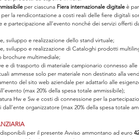
missibile
 per ciascuna 
Fiera internazionale digitale
 è par
 per la rendicontazione a costi reali delle fiere digitali so
ne e partecipazione all’evento nonché dei servizi offerti da
e, sviluppo e realizzazione dello stand virtuale;
ne, sviluppo e realizzazione di Cataloghi prodotti multili
o brochure multimediale;
ve e di trasporto di materiale campionario connesso alle i
tuali ammesse solo per materiale non destinato alla vend
amento del sito web aziendale per adattarlo alle esigenz
ll’evento (max 20% della spesa totale ammissibile);
zatura Hw e Sw e costi di connessione per la partecipazio
 dall’ente organizzatore (max 20% della spesa totale amm
NZIARIA
e disponibili per il presente Avviso ammontano ad euro 
4