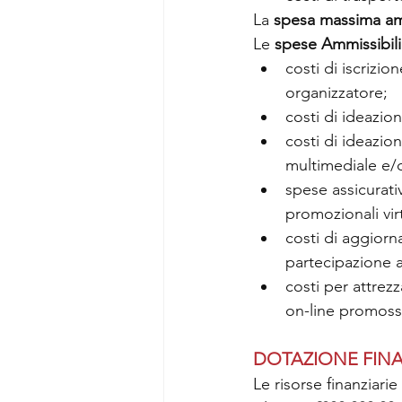
La 
spesa massima am
Le 
spese Ammissibili
costi di iscrizio
organizzatore;
costi di ideazion
costi di ideazio
multimediale e/
spese assicurati
promozionali vir
costi di aggiorn
partecipazione a
costi per attrez
on-line promossi
DOTAZIONE FINA
Le risorse finanziari