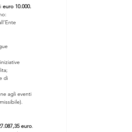
i
 euro 10.000.
no:
ll’Ente 
ngue 
niziative 
ita;
e di 
ne agli eventi 
issibile).
27.087,35 euro
.