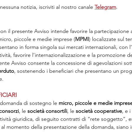
essuna notizia, iscriviti al nostro canale 
Telegram
.
con il presente Avviso intende favorire la partecipazione a
 micro, piccole e medie imprese (
MPMI
) localizzate sul ter
sentano in forma singola sui mercati internazionali, con l’
tività, favorire l’internazionalizzazione e la promozione de
esente Avviso consente la concessione di agevolazioni sot
erduto
, sostenendo i beneficiari che presentano un prog
e.
ICIARI
domanda di sostegno le 
micro, piccole e medie imprese
consorzi
, le 
società consortili
, le 
società cooperative
, e i 
tività giuridica, di seguito contratti di “rete soggetto”, e
, al momento della presentazione della domanda, siano 