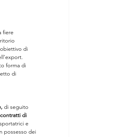
 fiere 
ritorio 
obiettivo di 
ll’export.
to forma di 
etto di 
,
 di seguito 
contratti di 
sportatrici e 
in possesso dei 