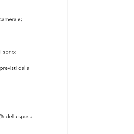
 camerale;
li sono:
previsti dalla 
0% della spesa 