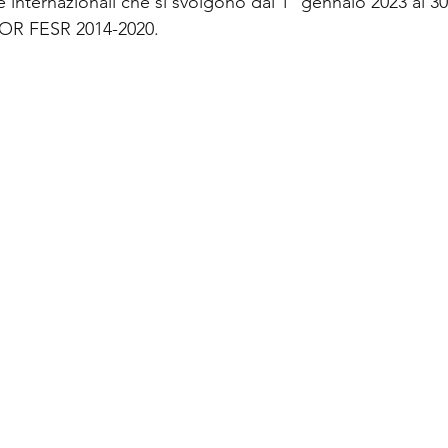
re internazionali che si svolgono dal 1° gennaio 2023 al 
 POR FESR 2014-2020.