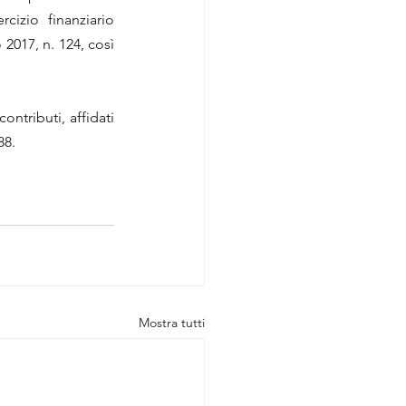
cizio finanziario 
017, n. 124, così 
ntributi, affidati 
88.
Mostra tutti