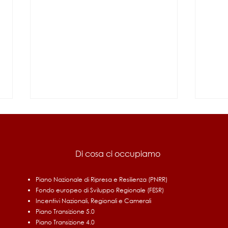
Di cosa ci occupiamo
Piano Nazionale di Ripresa e Resilienza (PNRR)
Fondo europeo di Sviluppo Regionale (FESR)
Fondo di Contrasto alla
UMBR
Incentivi Nazionali, Regionali e Camerali
Deindustrializzazione 2026
rinno
Piano Transizione 5.0
le i
Piano Transizione 4.0