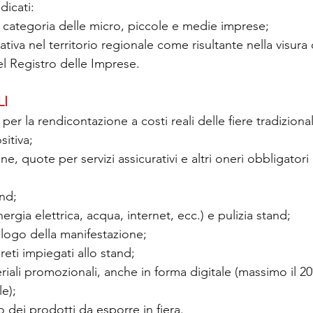
dicati:
 categoria delle micro, piccole e medie imprese;
tiva nel territorio regionale come risultante nella visura
nel Registro delle Imprese.
LI
 per la rendicontazione a costi reali delle fiere tradiziona
sitiva;
ne, quote per servizi assicurativi e altri oneri obbligatori 
nd;
ergia elettrica, acqua, internet, ecc.) e pulizia stand;
talogo della manifestazione;
reti impiegati allo stand;
iali promozionali, anche in forma digitale (massimo il 2
le);
o dei prodotti da esporre in fiera.