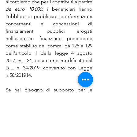
Ricordiamo che per i contributi a partire 
da euro 10.000
, i beneficiari hanno 
l’obbligo di pubblicare le informazioni 
concernenti e concessioni di 
finanziamenti pubblici erogati 
nell’esercizio finanziario precedente 
come stabilito nei commi da 125 a 129 
dell'articolo 1 della legge 4 agosto 
2017, n. 124, così come modificata dal 
D.L. n. 34/2019, convertito con Legge 
n.58/201914.
Se hai bisogno di supporto per le 
pratiche di bando, credito, 
finanziamenti, voucher, contributi, 
affidati al nostro Team di professionisti, 
contattaci 
QUI
via email o chiama il 
numero 0522 404388.