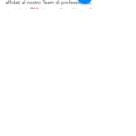
affidati al nostro Team di professionisti, 
contattaci 
QUI
 via email o chiama il 
numero 0522 404388.
bando digitale
emilia romagna
finanza agevolata
Mostra tutti
Post recenti