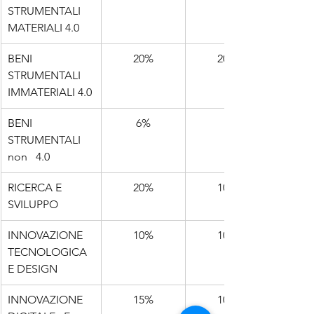
STRUMENTALI   
MATERIALI 4.0
BENI 
20%
20%
STRUMENTALI 
IMMATERIALI 4.0
BENI 
6%
STRUMENTALI 
non   4.0
RICERCA E 
20%
10%
SVILUPPO
INNOVAZIONE   
10%
10%
TECNOLOGICA 
E DESIGN
INNOVAZIONE 
15%
10%