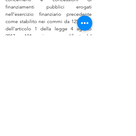
finanziamenti pubblici erogati 
nell’esercizio finanziario precedente 
come stabilito nei commi da 125 a 129 
dell'articolo 1 della legge 4 agosto 
2017, n. 124, così come modificata dal 
D.L. n. 34/2019, convertito con Legge 
n.58/201914.
Se hai bisogno di supporto per le 
pratiche di bando, credito, 
finanziamenti, voucher, contributi, 
affidati al nostro Team di professionisti, 
contattaci 
QUI
via email o chiama il 
numero 0522 404388.
emilia romagna
bando regionale
News