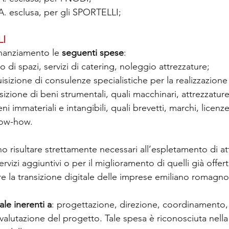
.A. esclusa, per gli SPORTELLI;
LI
inanziamento le 
seguenti spese
:
to di spazi, servizi di catering, noleggio attrezzature;
isizione di consulenze specialistiche per la realizzazione
izione di beni strumentali, quali macchinari, attrezzature
i immateriali e intangibili, quali brevetti, marchi, licenze
ow-how.
no risultare strettamente necessari all’espletamento di att
rvizi aggiuntivi o per il miglioramento di quelli già offer
are la transizione digitale delle imprese emiliano romagno
ale inerenti a
: progettazione, direzione, coordinamento,
alutazione del progetto. Tale spesa è riconosciuta nella