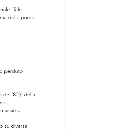
nale. Tale 
ma delle prime 
do perduto 
o dell’80% della 
iso:
o massimo 
o su diversa 