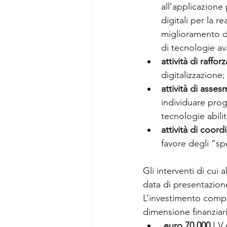
all’applicazione
digitali per la r
miglioramento di
di tecnologie av
attività di raff
digitalizzazione;
attività di asse
individuare prog
tecnologie abilit
attività di coor
favore degli “spo
Gli interventi di cui
data di presentazion
L’investimento comple
dimensione finanziari
euro 70.000
 I.V