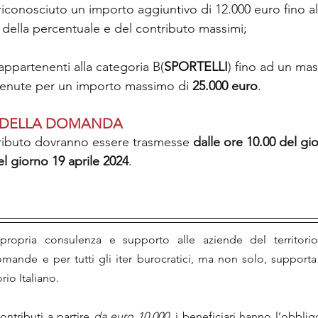
 riconosciuto un importo aggiuntivo di 12.000 euro fino al
della percentuale e del contributo massimi;
 appartenenti alla categoria B(
SPORTELLI
) fino ad un ma
tenute per un importo massimo di
 25.000 euro
.
 DELLA DOMANDA
ibuto dovranno essere trasmesse
 dalle ore 10.00 del gi
el giorno 19 aprile 2024
.
ropria consulenza e supporto alle aziende del territorio
mande e per tutti gli iter burocratici, ma non solo, support
orio Italiano.
ntributi a partire 
da euro 10.000
, i beneficiari hanno l’obblig