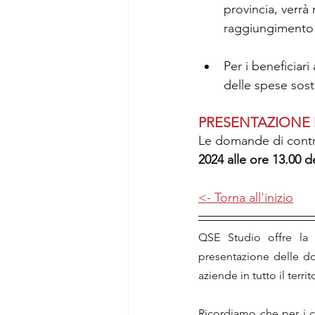
provincia, verrà
raggiungimento 
Per i beneficiari
delle spese sos
PRESENTAZIONE
Le domande di contr
2024 alle ore 13.00 d
<- Torna all'inizio
QSE Studio offre la p
presentazione delle do
aziende in tutto il territ
Ricordiamo che per i co