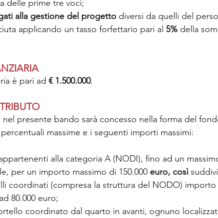
 delle prime tre voci;
gati alla gestione del progetto 
diversi da quelli del perso
iuta applicando un tasso forfettario pari al 
5%
 della som
NZIARIA
ria è pari ad 
€ 1.500.000
.
NTRIBUTO
to nel presente bando sarà concesso nella forma del fon
percentuali massime e i seguenti importi massimi:
i appartenenti alla categoria A (NODI), fino ad un massim
le, per un importo massimo di 150.000
 euro, così
 suddiv
elli coordinati (compresa la struttura del NODO) import
 ad 80.000 euro;
ortello coordinato dal quarto in avanti, ognuno localizzat