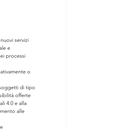
nuovi servizi 
ale e 
ei processi 
lativamente o 
soggetti di tipo 
bilità offerte 
i 4.0 e alla 
imento alle 
ve 