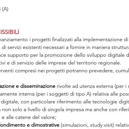
i (A)
SSIBILI
nanziamento i progetti finalizzati alla implementazione di 
i servizi esistenti necessari a fornire in maniera struttur
cace supporto per la promozione dello sviluppo digitale d
ivi e di servizio delle imprese del territorio regionale. 
interventi compresi nei progetti potranno prevedere, cumu
rmazione e disseminazione
 rivolte ad utenza esterna (per i 
amente interna (per i soggetti di tipo A) relativa alle possi
digitale, con particolare riferimento alle tecnologie digital
tà non solo a livello di singola impresa ma anche con rifer
e e alle catene del valore;
ofondimento e dimostrative 
(simulazioni, study visit) relati