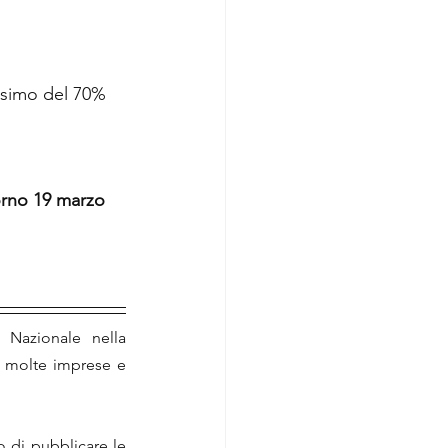
 
ssimo del 70% 
orno 19 marzo 
 Nazionale nella 
a molte imprese e 
o di pubblicare le 