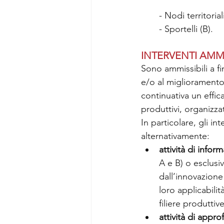
- Nodi territorial
- Sportelli (B).
INTERVENTI AMMI
Sono ammissibili a fi
e/o al miglioramento d
continuativa un effi
produttivi, organizzat
In particolare, gli 
alternativamente:
attività di info
A e B) o esclusiv
dall’innovazione 
loro applicabili
filiere produttiv
attività di appr