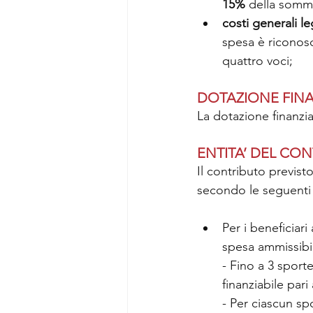
15%
 della somma
costi generali le
spesa è riconosc
quattro voci;
DOTAZIONE FINA
La dotazione finanzia
ENTITA’ DEL CO
Il contributo previs
secondo le seguenti 
Per i beneficiar
spesa ammissibi
- Fino a 3 sport
finanziabile pari
- Per ciascun sp