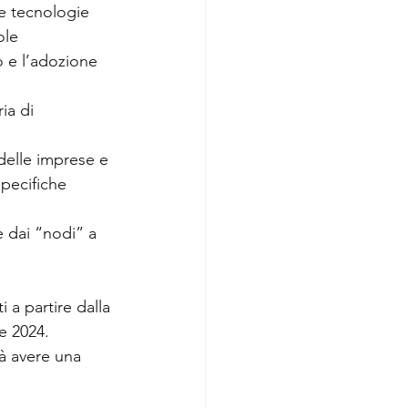
ve tecnologie 
ole 
o e l’adozione 
ia di 
e delle imprese e 
pecifiche 
e dai “nodi” a 
 a partire dalla 
e 2024.
à avere una 