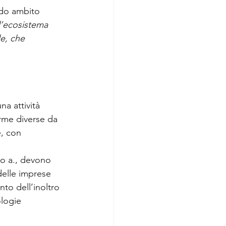
ndo ambito 
l’ecosistema 
le, che 
a attività 
rme diverse da 
e, con 
to a., devono 
delle imprese 
to dell’inoltro 
ologie 