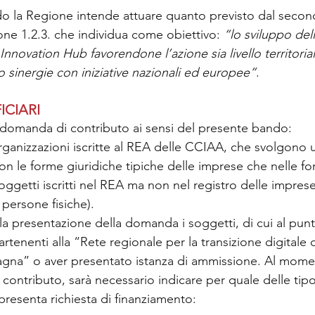
do la Regione intende attuare quanto previsto dal seco
one 1.2.3. che individua come obiettivo: 
“lo sviluppo del
 Innovation Hub favorendone l’azione sia livello territoria
so sinergie con iniziative nazionali ed europee”
.
ICIARI
domanda di contributo ai sensi del presente bando:
organizzazioni iscritte al REA delle CCIAA, che svolgono un
n le forme giuridiche tipiche delle imprese che nelle fo
oggetti iscritti nel REA ma non nel registro delle impres
 persone fisiche).
la presentazione della domanda i soggetti, di cui al pun
artenenti alla “Rete regionale per la transizione digitale 
agna” o aver presentato istanza di ammissione. Al momen
i contributo, sarà necessario indicare per quale delle tip
 presenta richiesta di finanziamento: