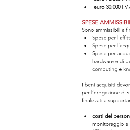
euro 30.000 
I.V
SPESE AMMISSIBI
Sono ammissibili a f
Spese per l’affit
Spese per l’acqu
Spese per acquis
hardware e di ben
computing e kn
I beni acquisiti devo
per l’erogazione di se
finalizzati a support
costi del person
monitoraggio e v