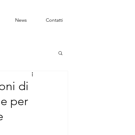
News
Contatti
ni di
le per
e