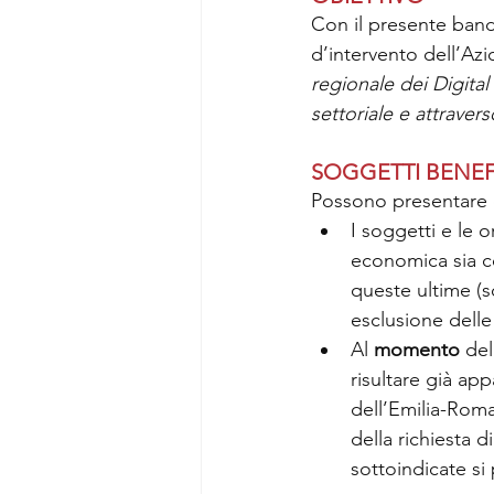
Con il presente ban
d’intervento dell’Azi
regionale dei Digital
settoriale e attraver
SOGGETTI BENEF
Possono presentare 
I soggetti e le 
economica sia co
queste ultime (s
esclusione delle
Al
 momento 
del
risultare già app
dell’Emilia-Rom
della richiesta d
sottoindicate si