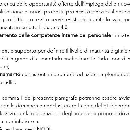
 pratica delle opportunità offerte dall’impiego delle nuo
ealizzazione di nuovi prodotti, processi oservizi o al notev
 prodotti, processi o servizi esistenti, tramite lo svilupp
anzate in ambito Industria 4.0;
orzamento delle competenze interne del personale
 in mater
sment e supporto
 per definire il livello di maturità digital
etti in grado di aumentarlo anche tramite l’adozione di s
anti;
dinamento
 consistenti in strumenti ed azioni implementat
rtelli”.
 al comma 1 del presente paragrafo potranno essere avviati
e della domanda e conclusi entro la data del 31 dicembr
ssivo per la realizzazione degli interventi proposti dovr
a non inferiore a:
.A. esclusa, per i NODI;