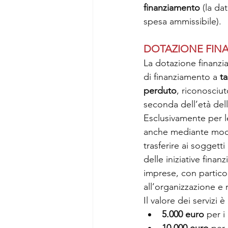
finanziamento
 (la da
spesa ammissibile).
DOTAZIONE FINA
La dotazione finanzia
di finanziamento a 
t
perduto
, riconosciuto
seconda dell’età del
Esclusivamente per l
anche mediante modali
trasferire ai soggetti
delle iniziative finan
imprese, con particol
all’organizzazione e
Il valore dei servizi 
5.000 euro
 per 