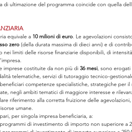
ta di ultimazione del programma coincide con quella dell’
NZIARIA
ria equivale a 
10 milioni di euro
. Le agevolazioni consist
asso zero
 (della durata massima di dieci anni) e di contrib
 nei limiti delle risorse finanziarie disponibili, di intensità
l’impresa.
e imprese costituite da non più di 
36 mesi
, sono erogati d
tà telematiche, servizi di tutoraggio tecnico-gestionale, 
 beneficiari competenze specialistiche, strategiche per il 
ziate, negli ambiti tematici di maggiore interesse e rilevan
are riferimento alla corretta fruizione delle agevolazioni,
 risorse umane.
è pari, per singola impresa beneficiaria, a: 
i programmi di investimento di importo non superiore a 2