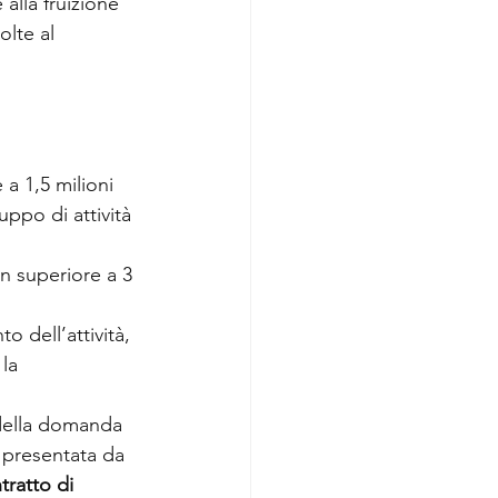
e alla fruizione 
olte al 
a 1,5 milioni 
luppo di attività 
on superiore a 3 
o dell’attività, 
la 
 della domanda 
a presentata da 
tratto di 