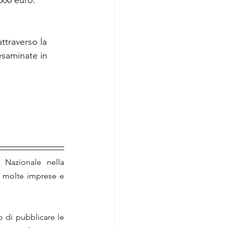
000 euro.
attraverso la 
saminate in 
 Nazionale nella 
a molte imprese e 
o di pubblicare le 