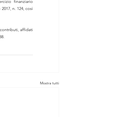
cizio finanziario 
017, n. 124, così 
ntributi, affidati 
88.
Mostra tutti