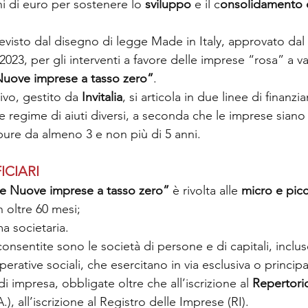
i di euro per sostenere lo 
sviluppo 
e il c
onsolidamento d
evisto dal disegno di legge Made in Italy, approvato dal 
2023, per gli interventi a favore delle imprese “rosa” a va
Nuove imprese a tasso zero”
.
ivo, gestito da 
Invitalia
, si articola in due linee di finanz
regime di aiuti diversi, a seconda che le imprese siano 
pure da almeno 3 e non più di 5 anni.
ICIARI
e Nuove imprese a tasso zero”
 è rivolta alle 
micro e pic
 oltre 60 mesi; 
ma societaria. 
onsentite sono le società di persone e di capitali, inclus
rative sociali, che esercitano in via esclusiva o principal
 impresa, obbligate oltre che all’iscrizione al 
Repertori
A.), all’iscrizione al Registro delle Imprese (RI). 