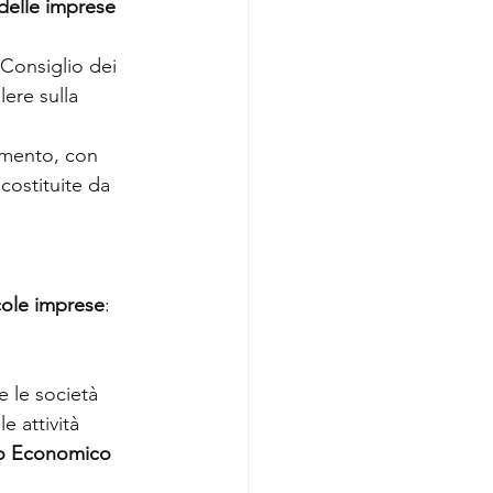
elle imprese 
Consiglio dei 
lere sulla 
iamento, con 
costituite da 
cole imprese
: 
e le società 
e attività 
o Economico 