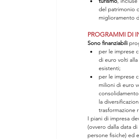
turismo
, incluse 
del patrimonio c
miglioramento dei
PROGRAMMI DI 
Sono finanziabili
 pro
per le imprese c
di euro volti all
esistenti; 
per le imprese c
milioni di euro v
consolidamento e 
la diversificazi
trasformazione r
I piani di impresa d
(ovvero dalla data di
persone fisiche) ed e