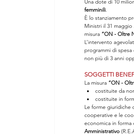
Una dote di 10 milion
femminili
.
È lo stanziamento pr
Ministri il 31 maggio 
misura 
“ON - Oltre 
L’intervento agevolat
programmi di spesa e 
non più di 3 anni op
SOGGETTI BENEF
La misura 
“ON - Oltr
costituite da non
costituite in for
Le forme giuridiche c
cooperative e le coope
economica in forma di
Amministrativo 
(R.E.