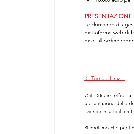
10.000 euro
 per
PRESENTAZIONE
Le domande di agevo
piattaforma web di 
I
base all’ordine cron
<- Torna all'inizio
QSE Studio offre la p
presentazione delle do
aziende in tutto il territ
Ricordiamo che per i co