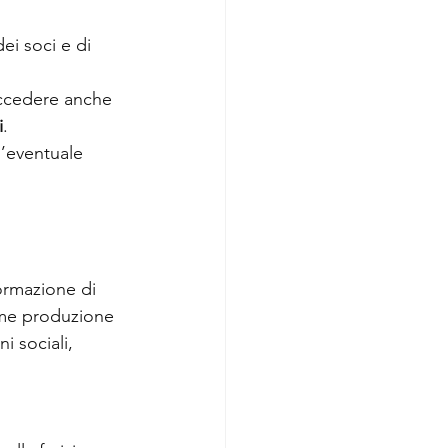
ei soci e di 
accedere anche 
i
.
’eventuale 
formazione di 
come produzione 
 sociali, 