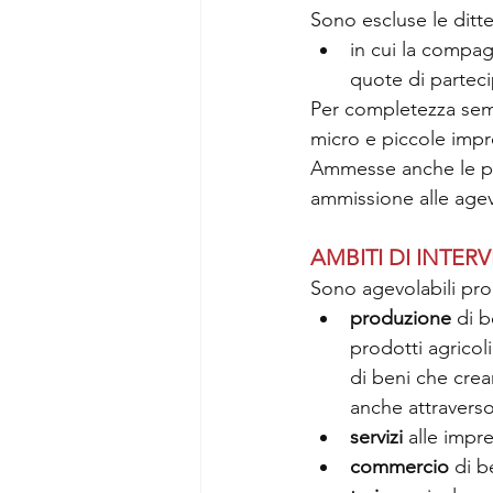
Sono escluse le ditte 
in cui la compag
quote di parteci
Per completezza semb
micro e piccole impr
Ammesse anche le per
ammissione alle agev
AMBITI DI INTER
Sono agevolabili prog
produzione 
di b
prodotti agricoli
di beni che crea
anche attraverso
servizi 
alle impre
commercio 
di be