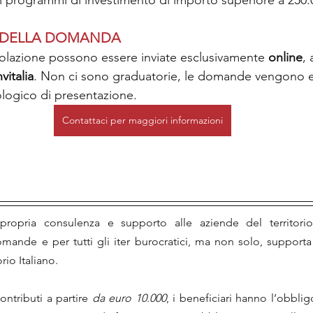
 i programmi di investimento di importo superiore a 250.
 DELLA DOMANDA
lazione possono essere inviate esclusivamente 
online
, 
nvitalia
. Non ci sono graduatorie, le domande vengono e
ologico di presentazione.
Contattaci per maggiori informazioni
ropria consulenza e supporto alle aziende del territorio
mande e per tutti gli iter burocratici, ma non solo, support
orio Italiano.
ntributi a partire 
da euro 10.000
, i beneficiari hanno l’obblig