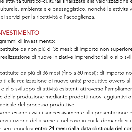
le attività turistico-culturali finalizzate alla valorizzazione 
ulturale, ambientale e paesaggistico, nonché le attività v
 servizi per la ricettività e l’accoglienza.
INVESTIMENTO
grammi di investimento: 
ostituite da non più di 36 mesi: di importo non superiore 
a realizzazione di nuove iniziative imprenditoriali o allo svi
ostituite da più di 36 mesi (fino a 60 mesi): di importo n
olti alla realizzazione di nuove unità produttive ovvero al 
allo sviluppo di attività esistenti attraverso l’ampliament
one della produzione mediante prodotti nuovi aggiuntivi o 
adicale del processo produttivo.
evono essere avviati successivamente alla presentazione
 costituzione della società nel caso in cui la domanda si
ssere conclusi 
entro 24 mesi dalla data di stipula del con