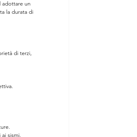
d adottare un 
a la durata di 
ietà di terzi, 
ttiva.
ture.
 ai sismi.