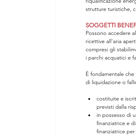
riqualificazione energ
strutture turistiche,
SOGGETTI BENEF
Possono accedere al b
ricettive all'aria aper
compresi gli stabilimen
i parchi acquatici e fa
È fondamentale che l
di liquidazione o fal
costituite e iscr
previsti dalla ri
in possesso di u
finanziatrice e 
finanziatrice pe