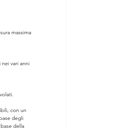
misura massima 
i nei vari anni 
olati. 
bili, con un 
 base degli 
 base della 