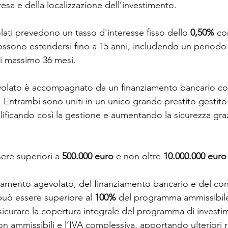
sa e della localizzazione dell’investimento.
lati prevedono un tasso d'interesse fisso dello 
0,50%
 co
ossono estendersi fino a 15 anni, includendo un periodo 
 massimo 36 mesi.
volato è accompagnato da un finanziamento bancario con
 Entrambi sono uniti in un unico grande prestito gestito
lificando così la gestione e aumentando la sicurezza graz
re superiori a 
500.000 euro
 e non oltre 
10.000.000 euro
amento agevolato, del finanziamento bancario e del con
uò essere superiore al 
100%
 del programma ammissibile
icurare la copertura integrale del programma di investime
n ammissibili e l’IVA complessiva, apportando ulteriori r