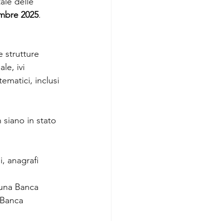
ale delle 
embre 2025
.
 strutture 
le, ivi 
tematici, inclusi 
siano in stato 
i, anagrafi 
 una Banca 
 Banca 