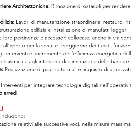
riere Architettoniche: 
Rimozione di ostacoli per rendere 
.
ilizia:
 Lavori di manutenzione straordinaria, restauro, r
trutturazione edilizia e installazione di manufatti leggeri, 
e loro pertinenze e accessori collocate, anche in via conti
e all’aperto per la sosta e il soggiorno dei turisti, funziona
li interventi di incremento dell’efficienza energetica dell
antisismica e agli interventi di eliminazione delle barriere
e:
 Realizzazione di piscine termali e acquisto di attrezzatu
 
Interventi per integrare tecnologie digitali nell'operativi
o arredi
.
LI
 includono:
ttazione relativi alle successive voci, nella misura massim