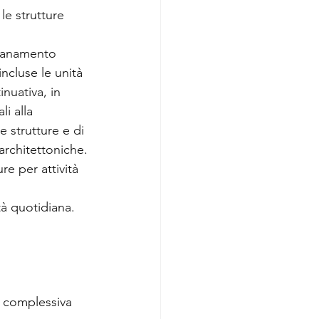
le strutture 
isanamento 
incluse le unità 
nuativa, in 
li alla 
e strutture e di 
 architettoniche.
re per attività 
tà quotidiana.
a complessiva 