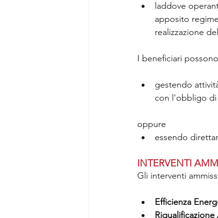
laddove operanti
apposito regime d
realizzazione d
I beneficiari posson
gestendo attività
con l'obbligo di 
oppure
essendo direttame
INTERVENTI AMMI
Gli interventi ammissi
Efficienza Energ
Riqualificazione