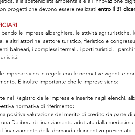
etica, alla sostenibilità ambientale e all'innovazione digit
 con progetti che devono essere realizzati 
entro il 31 dic
ICIARI
ando le imprese alberghiere, le attività agrituristiche, le
ta, e altri attori nel settore turistico, fieristico e congressua
ti balneari, i complessi termali, i porti turistici, i parchi 
unistici.
e imprese siano in regola con le normative vigenti e non 
limento. È inoltre importante che le imprese siano:
itte nel Registro delle imprese e inserite negli elenchi, alb
spettiva normativa di riferimento;
na positiva valutazione del merito di credito da parte di
di una Delibera di finanziamento adottata dalla medesima
r il finanziamento della domanda di incentivo presentata