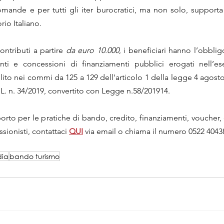
mande e per tutti gli iter burocratici, ma non solo, support
orio Italiano.
ntributi a partire 
da euro 10.000
, i beneficiari hanno l’obblig
ti e concessioni di finanziamenti pubblici erogati nell’eser
to nei commi da 125 a 129 dell'articolo 1 della legge 4 agosto 2
L. n. 34/2019, convertito con Legge n.58/201914.
to per le pratiche di bando, credito, finanziamenti, voucher, co
sionisti, contattaci 
QUI
via email o chiama il numero 0522 4043
dia
bando turismo