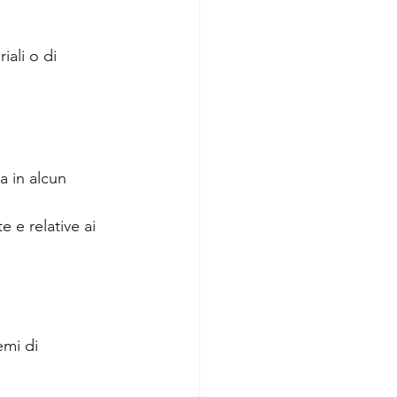
iali o di 
a in alcun 
 e relative ai 
emi di 
;