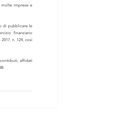
a molte imprese e 
o di pubblicare le 
cizio finanziario 
017, n. 124, così 
ntributi, affidati 
88.