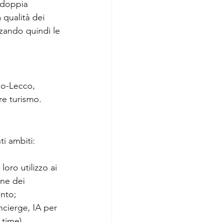
a doppia 
 qualità dei 
orzando quindi le 
mo-Lecco, 
re turismo.
ti ambiti:
loro utilizzo ai 
one dei 
ento;
oncierge, IA per 
 time).