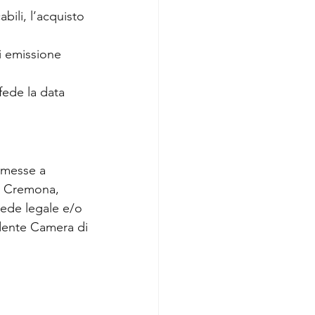
bili, l’acquisto 
i emissione 
 fede la data 
 messe a 
, Cremona, 
sede legale e/o 
ndente Camera di