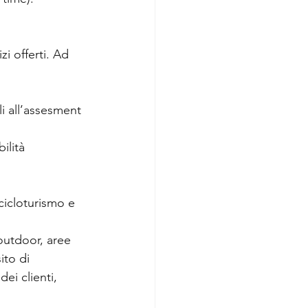
i offerti. Ad 
 all’assesment 
ilità 
(cicloturismo e 
 outdoor, aree 
ito di 
ei clienti, 