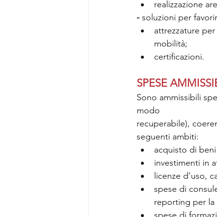
realizzazione ar
- 
soluzioni per favorir
attrezzature per 
mobilità;
certificazioni.
SPESE AMMISSIB
Sono ammissibili spese
modo
recuperabile), coeren
seguenti ambiti:
acquisto di beni 
investimenti in 
licenze d’uso, c
spese di consulen
reporting per la 
spese di formazi