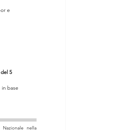
oor e 
 del 5 
 in base 
 Nazionale nella 