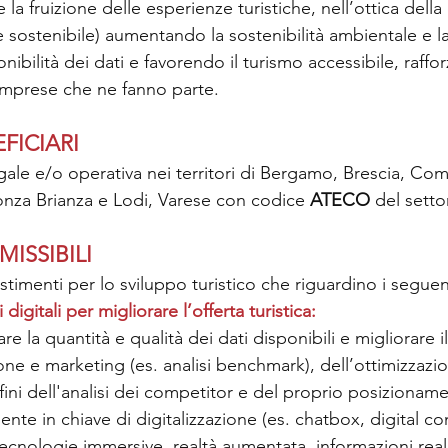
 la fruizione delle esperienze turistiche, nell’ottica dell
 e sostenibile) aumentando la sostenibilità ambientale e la
sponibilità dei dati e favorendo il turismo accessibile, raff
le imprese che ne fanno parte.
FICIARI
egale e/o operativa nei territori di Bergamo, Brescia, Co
za Brianza e Lodi, Varese con codice 
ATECO
 del setto
ISSIBILI
estimenti per lo sviluppo turistico che riguardino i seguen
igitali per migliorare l’offerta turistica:
 la quantità e qualità dei dati disponibili e migliorare il 
one e marketing (es. analisi benchmark), dell’ottimizzazi
i fini dell'analisi dei competitor e del proprio posizionam
liente in chiave di digitalizzazione (es. chatbox, digital c
tecnologie immersive, realtà aumentata, informazioni real