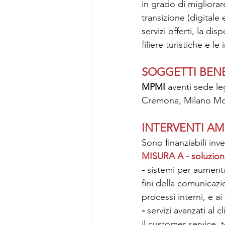
in grado di migliorare
transizione (digitale
servizi offerti, la di
filiere turistiche e 
SOGGETTI BENE
MPMI
 aventi sede l
Cremona, Milano Mon
INTERVENTI AMM
Sono finanziabili inv
MISURA A - soluzioni d
- 
sistemi per aumentare
fini della comunicazi
processi interni, e a
- 
servizi avanzati al c
il customer service, 