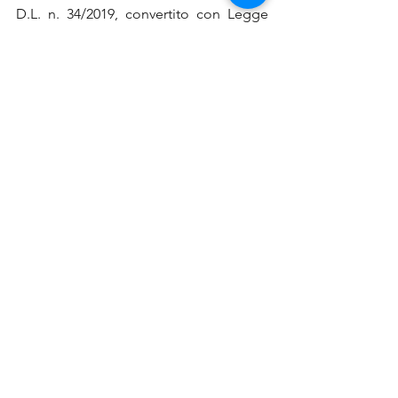
D.L. n. 34/2019, convertito con Legge 
n.58/201914.
Se hai bisogno di supporto per le 
pratiche di bando, credito, 
finanziamenti, voucher, contributi, 
affidati al nostro Team di professionisti, 
contattaci 
QUI
via email o chiama il 
numero 0522 404388.
bandi regionali
bando digitale
Marche
News
Mostra tutti
Post recenti