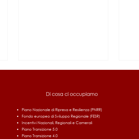
Di cosa ci occupiamo
Piano Nazionale di Ripresa e Resilienza (PNRR)
Fondo europeo di Sviluppo Regionale (FESR)
Fondo di Contrasto alla
Cred
Incentivi Nazionali, Regionali e Camerali
Deindustrializzazione 2026
2019:
Piano Transizione 5.0
escl
Piano Transizione 4.0