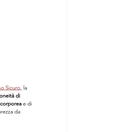
o Sicuro
,
la 
doneità di 
 corporea 
e di 
urezza da 