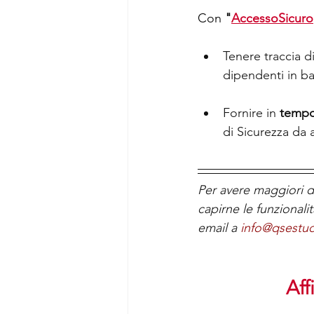
Con 
"
AccessoSicuro
Tenere traccia d
dipendenti in ba
Fornire in 
tempo 
di Sicurezza da 
Per avere maggiori d
capirne le funzionali
email a 
info@qsestu
Aff