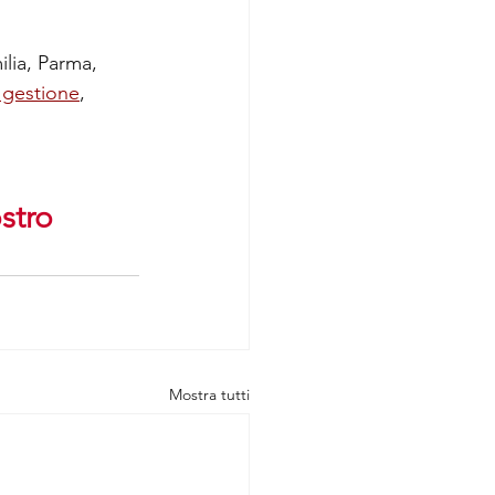
lia, Parma, 
i gestione
, 
stro 
Mostra tutti