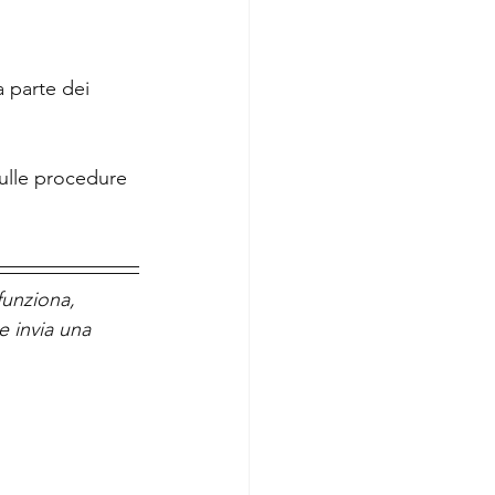
a parte dei 
ulle procedure 
unziona, 
e invia una 