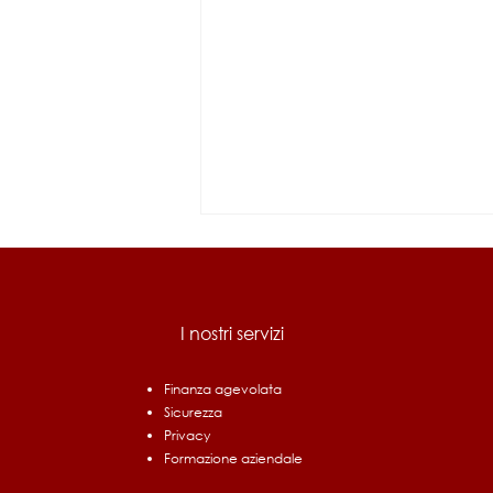
I nostri servizi
Finanza agevolata
Sicurezza
Bando Ri.Circo.Lo. Filiere
Privacy
Prioritarie: fino a 1,5 milioni
Formazione aziendale
per chi investe in economia